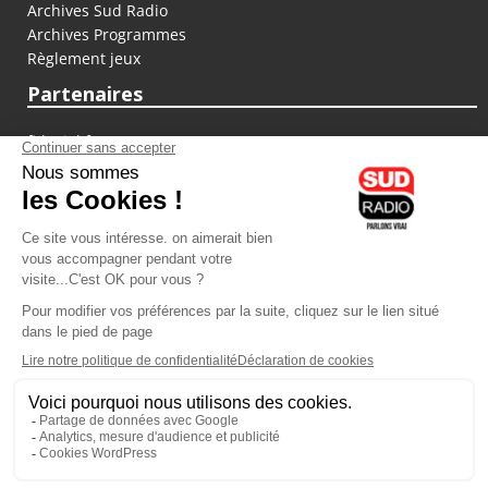
Archives Sud Radio
Archives Programmes
Règlement jeux
Partenaires
fiducial.fr
lyoncapitale.fr
olympique-et-lyonnais.com
L'application Iphone / Android
Téléchargez l'application
Les cookies
Gestion des cookies
Crédit photos : ©Sud Radio / Pierre Olivier