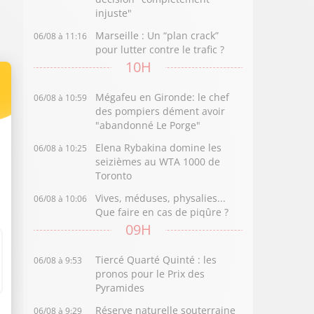
injuste"
Marseille : Un “plan crack”
06/08 à 11:16
pour lutter contre le trafic ?
10H
Mégafeu en Gironde: le chef
06/08 à 10:59
des pompiers dément avoir
"abandonné Le Porge"
Elena Rybakina domine les
06/08 à 10:25
seizièmes au WTA 1000 de
Toronto
Vives, méduses, physalies...
06/08 à 10:06
Que faire en cas de piqûre ?
09H
Tiercé Quarté Quinté : les
06/08 à 9:53
pronos pour le Prix des
Pyramides
Réserve naturelle souterraine
06/08 à 9:29