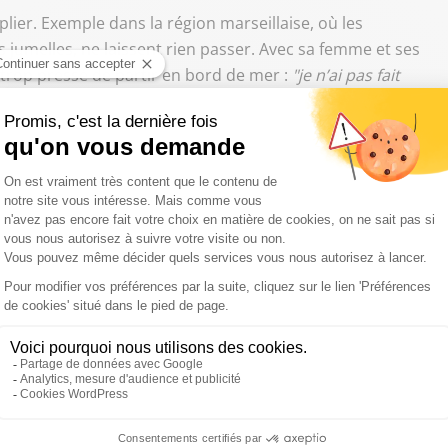
plier. Exemple dans la région marseillaise, où les
jumelles, ne laissent rien passer. Avec sa femme et ses
 trop pressé de partir en bord de mer :
"je n’ai pas fait
limitation, normal que l’on soit sanctionné, pas de souci."
oblige, c'est l'un des week-ends les plus chargés de l’année
 qui-vive. Vélos, valises, planches à voile…
Il faut aussi
breux sont les objets à tomber sur la route.
Même des
nts dangereux
ge de Lançon-de-Provence est un lieu stratégique, la
matriculation est détériorée, il faudrait penser à la
avertissement, car avec le trafic, il y a des
sanctionner.
"Vous avez été contrôlée à la vitesse de 153
ire encore plus attention."
45 euros d’amende et un point
ée, mon véhicule, c’est mon travail. J’ai fait plus de 1.300