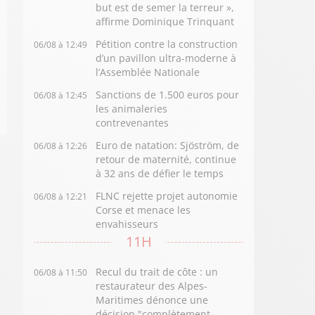
but est de semer la terreur »,
affirme Dominique Trinquant
Pétition contre la construction
06/08 à 12:49
d’un pavillon ultra-moderne à
l’Assemblée Nationale
Sanctions de 1.500 euros pour
06/08 à 12:45
les animaleries
contrevenantes
Euro de natation: Sjöström, de
06/08 à 12:26
retour de maternité, continue
à 32 ans de défier le temps
FLNC rejette projet autonomie
06/08 à 12:21
Corse et menace les
envahisseurs
11H
Recul du trait de côte : un
06/08 à 11:50
restaurateur des Alpes-
Maritimes dénonce une
décision "complètement