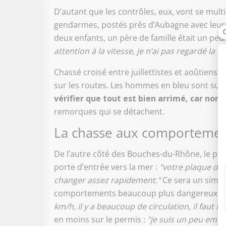
D’autant que les contrôles, eux, vont se multi
gendarmes, postés près d’Aubagne avec leurs 
deux enfants, un père de famille était un peu
attention à la vitesse, je n’ai pas regardé la 
Chassé croisé entre juillettistes et aoûtiens 
sur les routes. Les hommes en bleu sont sur le
vérifier que tout est bien arrimé, car nom
remorques qui se détachent.
La chasse aux comporteme
De l’autre côté des Bouches-du-Rhône, le péa
porte d’entrée vers la mer :
"votre plaque d’im
changer assez rapidement."
Ce sera un simple 
comportements beaucoup plus dangereux à 
km/h, il y a beaucoup de circulation, il faut fa
en moins sur le permis :
"je suis un peu embêt