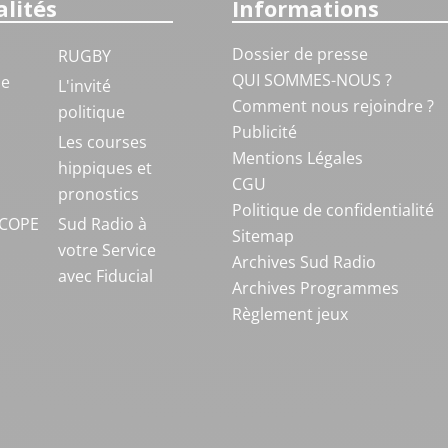
lités
Informations
Dossier de presse
RUGBY
QUI SOMMES-NOUS ?
ue
L'invité
Comment nous rejoindre ?
politique
Publicité
S
Les courses
Mentions Légales
hippiques et
CGU
pronostics
Politique de confidentialité
COPE
Sud Radio à
Sitemap
votre Service
Archives Sud Radio
avec Fiducial
Archives Programmes
Règlement jeux