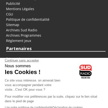
Publicité
Mentions Légales
CGU
Politique de confidentialité
Sitemap
Archives Sud Radio
Archives Programmes
Règlement jeux
Partenaires
fiducial.fr
lyoncapitale.fr
olympique-et-lyonnais.com
L'application Iphone / Android
Téléchargez l'application
Les cookies