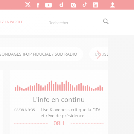
EZ LA PAROLE
SONDAGES IFOP FIDUCIAL / SUD RADIO
L'OBSERVATOIRE FI
L'info en
continu
Lise Klaveness critique la FIFA
08/08 à 9:35
et rêve de présidence
08H