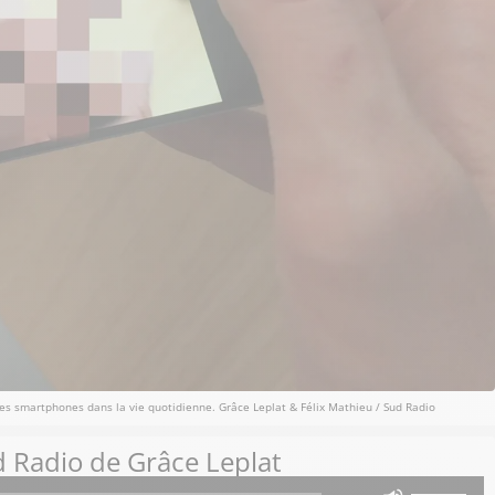
es smartphones dans la vie quotidienne. Grâce Leplat & Félix Mathieu / Sud Radio
 Radio de Grâce Leplat
Utilisez