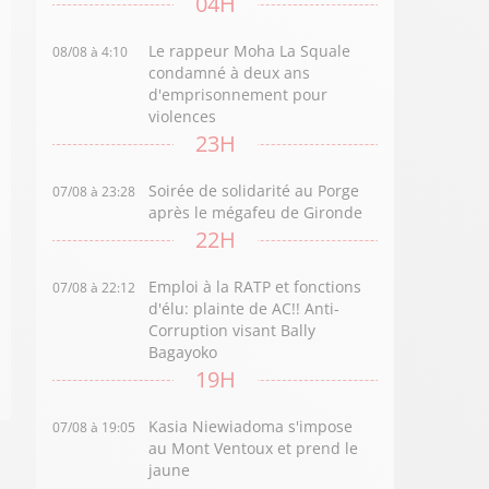
04H
Le rappeur Moha La Squale
08/08 à 4:10
condamné à deux ans
d'emprisonnement pour
violences
23H
Soirée de solidarité au Porge
07/08 à 23:28
après le mégafeu de Gironde
22H
Emploi à la RATP et fonctions
07/08 à 22:12
d'élu: plainte de AC!! Anti-
Corruption visant Bally
Bagayoko
19H
Kasia Niewiadoma s'impose
07/08 à 19:05
au Mont Ventoux et prend le
jaune