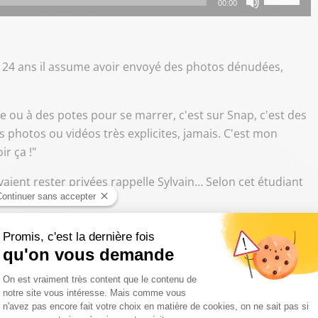
00:00
les
flèches
haut/bas
 A 24 ans il assume avoir envoyé des photos dénudées,
pour
augmenter
ou
 ou à des potes pour se marrer, c'est sur Snap, c'est des
diminuer
s photos ou vidéos très explicites, jamais. C'est mon
le
ir ça !"
volume.
aient rester privées rappelle Sylvain… Selon cet étudiant
mentalités. Pour les gens qui seront amenés, plus tard, à
va les bloquer, leur faire prendre conscience que plus rien
 met sur internet, ça sera utilisé d'une manière ou d'une