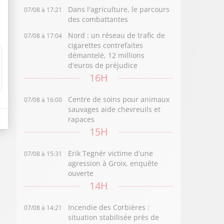
Dans l'agriculture, le parcours
07/08 à 17:21
des combattantes
Nord : un réseau de trafic de
07/08 à 17:04
cigarettes contrefaites
démantelé, 12 millions
d'euros de préjudice
16H
Centre de soins pour animaux
07/08 à 16:00
sauvages aide chevreuils et
rapaces
15H
Erik Tegnér victime d'une
07/08 à 15:31
agression à Groix, enquête
ouverte
14H
Incendie des Corbières :
07/08 à 14:21
situation stabilisée près de