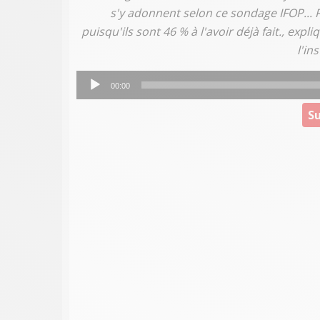
s'y adonnent selon ce sondage IFOP...
puisqu'ils sont 46 % à l'avoir déjà fait., exp
l'in
Lecteur
00:00
audio
Su