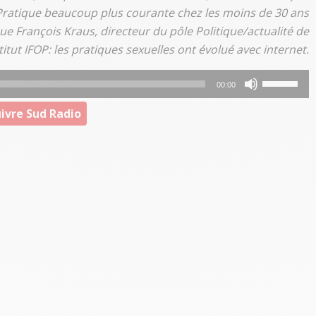
 Pratique beaucoup plus courante chez les moins de 30 ans
lique François Kraus, directeur du pôle Politique/actualité de
stitut IFOP: les pratiques sexuelles ont évolué avec internet.
Utilisez
00:00
les
ivre Sud Radio
flèches
haut/bas
pour
augmenter
ou
diminuer
le
volume.