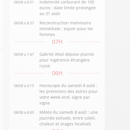
Indemnité carburant de 100
08/08 à 8:51
euros : date limite prolongée
au 31 août
Reconstruction mammaire
08/08 à 8:37
immédiate : espoir pour les
femmes
07H
Gabriel Attal dépose plainte
08/08 à 7:47
pour ingérence étrangère
russe
06H
Horoscope du samedi 8 août :
08/08 à 6:15
les prévisions des astres pour
votre week-end, signe par
signe
Météo du samedi 8 août : une
08/08 à 6:00
journée estivale, entre soleil,
chaleur et orages localisés