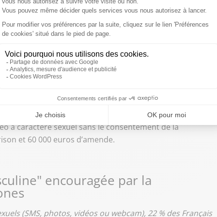
000 euros d'amende pour des envois
cela soit explicitement consenti, explique Me Anne-Marie
famille, qui alerte sur les risques que représentent l’envoi
 et c'est tout bon, soit ça lui déplaît et vous risquez
. A ce moment là, explique t-elle, on encourt une amende
 unique. Des envois répétés, considérés comme
rois ans de la prison ferme et 45.000 euros d'amende.
déo à caractère sexuel sans le consentement de la
rison et 60 000 euros d’amende.
culine" encouragée par la
ones
sexuels (SMS, photos, vidéos ou webcam), 22 % des Français