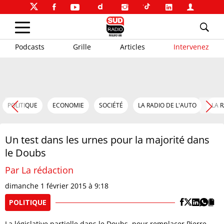
Podcasts
Grille
Articles
Intervenez
POLITIQUE
ECONOMIE
SOCIÉTÉ
LA RADIO DE L'AUTO
LA 
Un test dans les urnes pour la majorité dans
le Doubs
Par La rédaction
dimanche 1 février 2015 à 9:18
POLITIQUE
La législative partielle dans le Doubs, pour remplacer Pierre