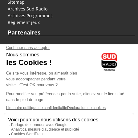
Sitemap
Archives Sud Radio
Archives Programmes
Règlement jeux
Partenaires
fiducial.fr
lyoncapitale.fr
olympique-et-lyonnais.com
L'application Iphone / Android
Téléchargez l'application
Les cookies
Gestion des cookies
Crédit photos : ©Sud Radio / Pierre Olivier