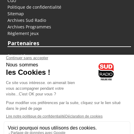
CGU
Politique de confidentialité
Sitemap
Archives Sud Radio
Archives Programmes
Règlement jeux
Partenaires
fiducial.fr
lyoncapitale.fr
olympique-et-lyonnais.com
L'application Iphone / Android
Téléchargez l'application
Les cookies
Gestion des cookies