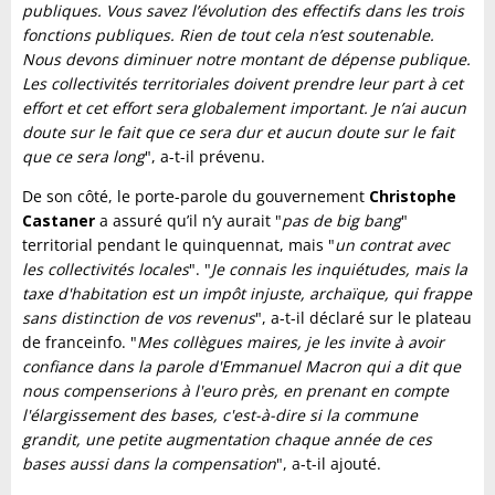
publiques. Vous savez l’évolution des effectifs dans les trois
fonctions publiques. Rien de tout cela n’est soutenable.
Nous devons diminuer notre montant de dépense publique.
Les collectivités territoriales doivent prendre leur part à cet
effort et cet effort sera globalement important. Je n’ai aucun
doute sur le fait que ce sera dur et aucun doute sur le fait
que ce sera long
", a-t-il prévenu.
De son côté, le porte-parole du gouvernement
Christophe
Castaner
a assuré qu’il n’y aurait "
pas de big bang
"
territorial pendant le quinquennat, mais "
un contrat avec
les collectivités locales
". "
Je connais les inquiétudes, mais la
taxe d'habitation est un impôt injuste, archaïque, qui frappe
sans distinction de vos revenus
", a-t-il déclaré sur le plateau
de franceinfo. "
Mes collègues maires, je les invite à avoir
confiance dans la parole d'Emmanuel Macron qui a dit que
nous compenserions à l'euro près, en prenant en compte
l'élargissement des bases, c'est-à-dire si la commune
grandit, une petite augmentation chaque année de ces
bases aussi dans la compensation
", a-t-il ajouté.