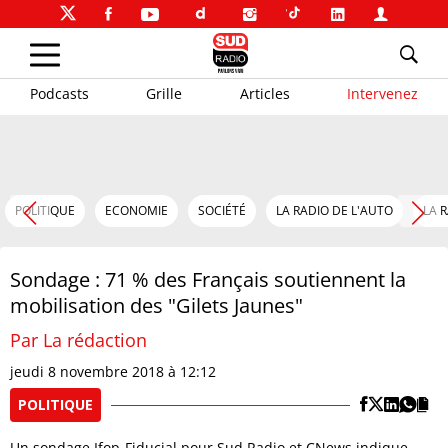
Podcasts
Grille
Articles
Intervenez
POLITIQUE
ECONOMIE
SOCIÉTÉ
LA RADIO DE L'AUTO
LA 
Sondage : 71 % des Français soutiennent la
mobilisation des "Gilets Jaunes"
Par La rédaction
jeudi 8 novembre 2018 à 12:12
POLITIQUE
Un sondage Ifop-Fiducial pour Sud Radio et CNews indique