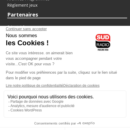
Règlement jeux
Partenaires
fiducial.fr
lyoncapitale.fr
olympique-et-lyonnais.com
L'application Iphone / Android
Téléchargez l'application
Les cookies
Gestion des cookies
Crédit photos : ©Sud Radio / Pierre Olivier
15H30
-
16H00
16H00 - 17H00