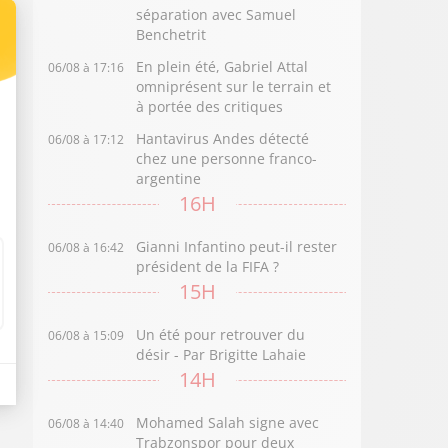
séparation avec Samuel
Benchetrit
En plein été, Gabriel Attal
06/08 à 17:16
omniprésent sur le terrain et
à portée des critiques
Hantavirus Andes détecté
06/08 à 17:12
chez une personne franco-
argentine
16H
Gianni Infantino peut-il rester
06/08 à 16:42
président de la FIFA ?
15H
Un été pour retrouver du
06/08 à 15:09
désir - Par Brigitte Lahaie
14H
Mohamed Salah signe avec
06/08 à 14:40
Trabzonspor pour deux