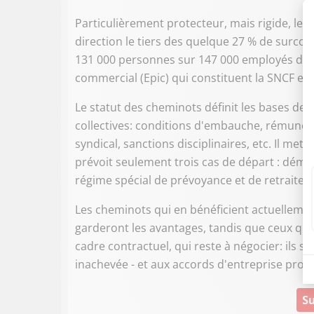
Particulièrement protecteur, mais rigide, le s
direction le tiers des quelque 27 % de surcoû
131 000 personnes sur 147 000 employés des t
commercial (Epic) qui constituent la SNCF en
Le statut des cheminots définit les bases de le
collectives: conditions d'embauche, rémunéra
syndical, sanctions disciplinaires, etc. Il met
prévoit seulement trois cas de départ : démiss
régime spécial de prévoyance et de retraite.
Les cheminots qui en bénéficient actuellement
garderont les avantages, tandis que ceux qui
cadre contractuel, qui reste à négocier: ils s
inachevée - et aux accords d'entreprise propr
Su