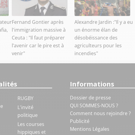
ateur
Fernand Gontier après
Alexandre Jardin :"Il y a eu
fia,
l'immigration massive à
un énorme élan de
Ceuta : "Il faut préparer
désobéissance des
l’avenir car le pire est à
agriculteurs pour les
venir"
incendies"
lités
Informations
Dossier de presse
RUGBY
QUI SOMMES-NOUS ?
ue
L'invité
Comment nous rejoindre ?
politique
Publicité
S
Les courses
Mentions Légales
hippiques et