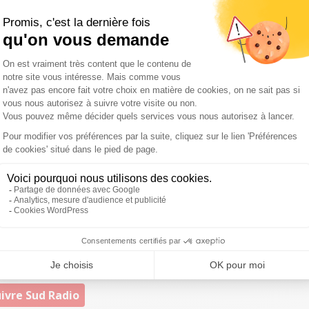
tatut des cheminots représenterait selon les calculs de la
t par rapport à ses concurrents. Il concerne actuellement
rois établissements publics à caractère industriel et
 France.
ur contrat de travail et fixe l'essentiel des garanties
tion, déroulement des carrières, mobilité, congés, droit
 les agents à l'abri d'un licenciement économique puisqu'il
ion, retraite ou radiation. Il donne aussi droit à un
, et les nouveaux arrivants jusqu'à la fin 2019, en
 seront embauchés à partir de 2020 le seront dans un
eront soumis à la convention collective - qui est encore
es à la SNCF.
ivre Sud Radio