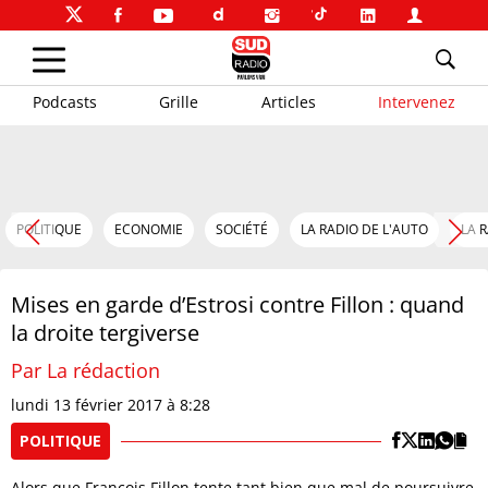
Podcasts
Grille
Articles
Intervenez
POLITIQUE
ECONOMIE
SOCIÉTÉ
LA RADIO DE L'AUTO
LA 
Mises en garde d’Estrosi contre Fillon : quand
la droite tergiverse
Par La rédaction
lundi 13 février 2017 à 8:28
POLITIQUE
Alors que François Fillon tente tant bien que mal de poursuivre