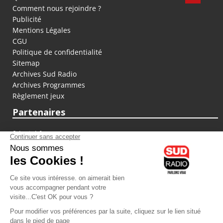
Comment nous rejoindre ?
Publicité
Mentions Légales
CGU
Politique de confidentialité
Sitemap
Archives Sud Radio
Archives Programmes
Règlement jeux
Partenaires
fiducial.fr
lyoncapitale.fr
olympique-et-lyonnais.com
L'application Iphone / Android
Téléchargez l'application