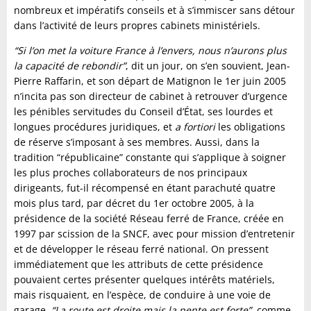
nombreux et impératifs conseils et à s’immiscer sans détour
dans l’activité de leurs propres cabinets ministériels.
“Si l’on met la voiture France à l’envers, nous n’aurons plus
la capacité de rebondir”
, dit un jour, on s’en souvient, Jean-
Pierre Raffarin, et son départ de Matignon le 1er juin 2005
n’incita pas son directeur de cabinet à retrouver d’urgence
les pénibles servitudes du Conseil d’État, ses lourdes et
longues procédures juridiques, et
a fortiori
les obligations
de réserve s’imposant à ses membres. Aussi, dans la
tradition “républicaine” constante qui s’applique à soigner
les plus proches collaborateurs de nos principaux
dirigeants, fut-il récompensé en étant parachuté quatre
mois plus tard, par décret du 1er octobre 2005, à la
présidence de la société Réseau ferré de France, créée en
1997 par scission de la SNCF, avec pour mission d’entretenir
et de développer le réseau ferré national. On pressent
immédiatement que les attributs de cette présidence
pouvaient certes présenter quelques intérêts matériels,
mais risquaient, en l’espèce, de conduire à une voie de
garage.
“La route est droite mais la pente est forte”,
comme