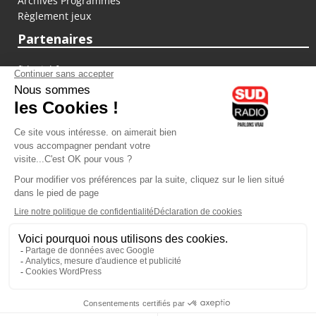
Archives Programmes
Règlement jeux
Partenaires
fiducial.fr
lyoncapitale.fr
olympique-et-lyonnais.com
L'application Iphone / Android
Téléchargez l'application
Les cookies
Gestion des cookies
Crédit photos : ©Sud Radio / Pierre Olivier
22H00
-
00H00
23H00 - 00H00