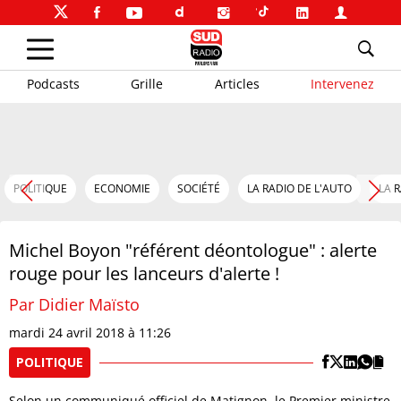
Podcasts
Grille
Articles
Intervenez
POLITIQUE
ECONOMIE
SOCIÉTÉ
LA RADIO DE L'AUTO
LA 
Michel Boyon "référent déontologue" : alerte
rouge pour les lanceurs d'alerte !
Par Didier Maïsto
mardi 24 avril 2018 à 11:26
POLITIQUE
Selon un communiqué officiel de Matignon, le Premier ministre