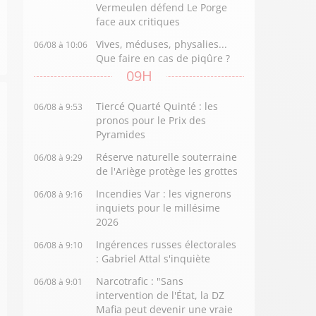
Vermeulen défend Le Porge
face aux critiques
Vives, méduses, physalies...
06/08 à 10:06
Que faire en cas de piqûre ?
09H
Tiercé Quarté Quinté : les
06/08 à 9:53
pronos pour le Prix des
Pyramides
Réserve naturelle souterraine
06/08 à 9:29
de l'Ariège protège les grottes
Incendies Var : les vignerons
06/08 à 9:16
inquiets pour le millésime
2026
Ingérences russes électorales
06/08 à 9:10
: Gabriel Attal s'inquiète
Narcotrafic : "Sans
06/08 à 9:01
intervention de l'État, la DZ
Mafia peut devenir une vraie