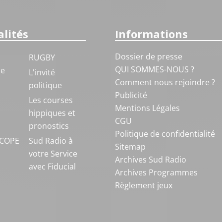
lités
Informations
Dossier de presse
RUGBY
QUI SOMMES-NOUS ?
ue
L'invité
Comment nous rejoindre ?
politique
Publicité
S
Les courses
Mentions Légales
hippiques et
CGU
pronostics
Politique de confidentialité
COPE
Sud Radio à
Sitemap
votre Service
Archives Sud Radio
avec Fiducial
Archives Programmes
Règlement jeux