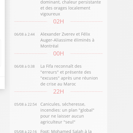
dominant, chaleur persistante
et des orages localement
vigoureux
02H
Alexander Zverev et Félix
06/08 à 2:44
Auger-Aliassime éliminés à
Montréal
00H
La Fifa reconnaît des
06/08 à 0:38
"erreurs" et présente des
"excuses" après une réunion
de crise au Maroc
22H
Canicules, sécheresse,
05/08 à 22:54
incendies: un plan "global"
pour ne laisser aucun
agriculteur "seul"
Foot: Mohamed Salah à la
05/08 à 22:16