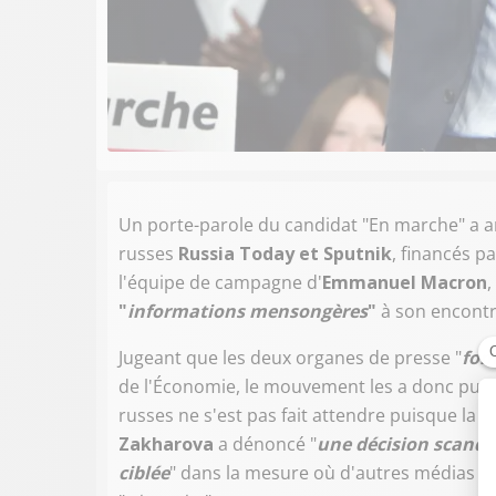
Un porte-parole du candidat "En marche" a a
russes
Russia Today et Sputnik
, financés p
l'équipe de campagne d'
Emmanuel Macron
,
"
informations mensongères
"
à son encontr
Jugeant que les deux organes de presse "
font
de l'Économie, le mouvement les a donc pure
russes ne s'est pas fait attendre puisque la 
Zakharova
a dénoncé "
une décision scanda
ciblée
" dans la mesure où d'autres médias é