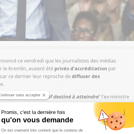
nnoncé ce vendredi que les journalistes des médias
ar le Kremlin, avaient été
privés d'accréditation
par
 car ce dernier leur reproche de
diffuser des
e.
 partie d'un dispositif destiné à atteindre
" l'ex-ministre
ment et simplement bannis. La réaction des autorités
porte-parole du ministère des Affaires étrangères,
Maria
leuse
", ajoutant qu'il s'agissait d'une "
interdiction
trangers avaient obtenu le précieux sésame sans