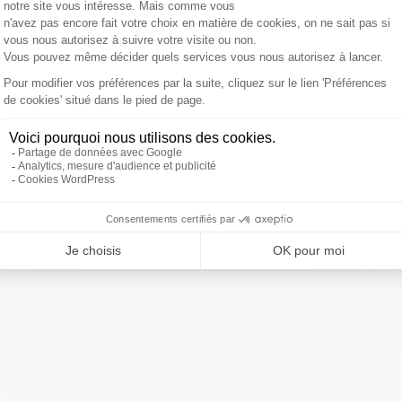
ne d'information Russia Today,
Margarita Simonian
, a
fin à la "
liberté de parole
" d'une "
façon pas élégante
",
e plus que son camembert et son brie
".
orte-parole d'Emmanuel Macron, avait déjà accusé ces
 d'épargner certains de ses rivaux, comme
Marine Le Pen
.
ivre Sud Radio