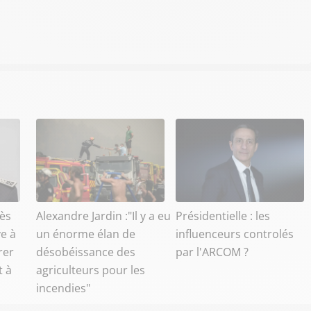
ès
Alexandre Jardin :"Il y a eu
Présidentielle : les
e à
un énorme élan de
influenceurs controlés
rer
désobéissance des
par l'ARCOM ?
t à
agriculteurs pour les
incendies"