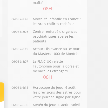
mafia"
08H
Mortalité infantile en France :
06/08 à 8:48
les vrais chiffres cachés ?
Centre renforcé d'urgences
06/08 à 8:26
psychiatriques apaise les
patients
Arthur Fils avance au 3e tour
06/08 à 8:19
du Masters 1000 de Montréal
Le FLNC-UC rejette
06/08 à 8:07
l'autonomie pour la Corse et
menace les étrangers
06H
Horoscope du jeudi 6 août :
06/08 à 6:15
les prévisions des astres pour
votre journée signe par signe
Météo du jeudi 6 août : soleil
06/08 à 6:00