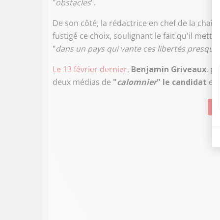
"
obstacles
".
De son côté, la rédactrice en chef de la chaî
fustigé ce choix, soulignant le fait qu'il mettait 
"
dans un pays qui vante ces libertés presqu
Le 13 février dernier
,
Benjamin Griveaux
, p
deux médias de
"
calomnier
" le candidat
et
Su