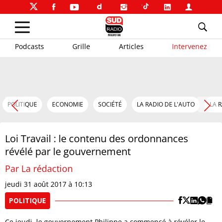
Podcasts
Grille
Articles
Intervenez
POLITIQUE
ECONOMIE
SOCIÉTÉ
LA RADIO DE L'AUTO
LA 
Loi Travail : le contenu des ordonnances
révélé par le gouvernement
Par La rédaction
jeudi 31 août 2017 à 10:13
POLITIQUE
Ce jeudi, le gouvernement Philippe a commencé à révéler le