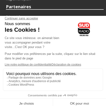
Partenaires
fiducial.fr
lyoncapitale.fr
olympique-et-lyonnais.com
L'application Iphone / Android
Téléchargez l'application
Les cookies
Gestion des cookies
Crédit photos : ©Sud Radio / Pierre Olivier
11H00
-
12H00
12H00 - 12H30
Jean-Marie Bordry
Laurent Permasse
Le choc des idées
La vie devant nous