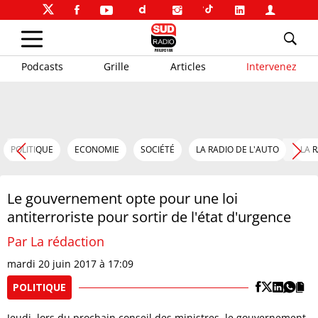
Podcasts
Grille
Articles
Intervenez
POLITIQUE
ECONOMIE
SOCIÉTÉ
LA RADIO DE L'AUTO
LA 
Le gouvernement opte pour une loi
antiterroriste pour sortir de l'état d'urgence
Par La rédaction
mardi 20 juin 2017 à 17:09
POLITIQUE
Jeudi, lors du prochain conseil des ministres, le gouvernement