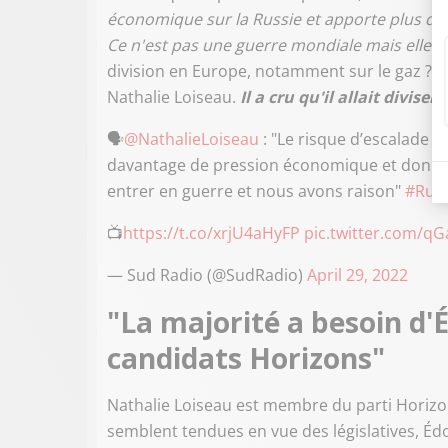
économique sur la Russie et apporte plus d'ai
Ce n'est pas une guerre mondiale mais elle
division en Europe, notamment sur le gaz ? "
Nathalie Loiseau
.
Il a cru qu'il allait divis
🗣
@NathalieLoiseau
: "Le risque d’escalade c'
davantage de pression économique et donne p
entrer en guerre et nous avons raison"
#Russ
📺
https://t.co/xrjU4aHyFP
pic.twitter.com/
— Sud Radio (@SudRadio)
April 29, 2022
"La majorité a besoin d'
candidats Horizons"
Nathalie Loiseau est membre du parti Horizon
semblent tendues en vue des législatives, Édo