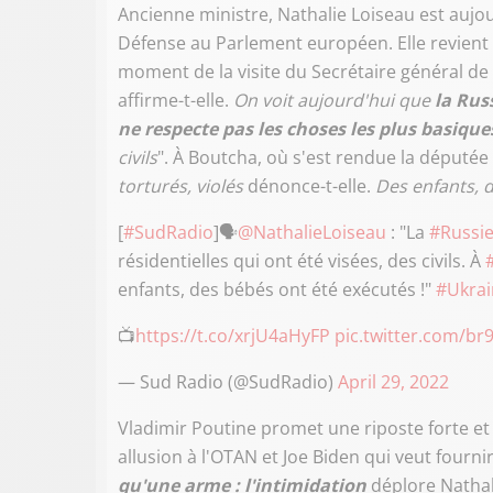
Ancienne ministre, Nathalie Loiseau est aujo
Défense au Parlement européen.
Elle revien
moment de la visite du Secrétaire général de 
affirme-t-elle.
On voit aujourd'hui que
la Rus
ne respecte pas les choses les plus basique
civils
". À Boutcha, où s'est rendue la député
torturés, violés
dénonce-t-elle.
Des enfants, d
[
#SudRadio
]🗣
@NathalieLoiseau
: "La
#Russi
résidentielles qui ont été visées, des civils. À
enfants, des bébés ont été exécutés !"
#Ukrai
📺
https://t.co/xrjU4aHyFP
pic.twitter.com/b
— Sud Radio (@SudRadio)
April 29, 2022
Vladimir Poutine promet une riposte forte et
allusion à l'OTAN et Joe Biden qui veut fourni
qu'une arme : l'intimidation
déplore Nathal