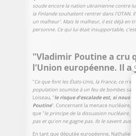
soude encore la nation ukrainienne contre lui.
la Finlande souhaitent rentrer dans l'OTAN. Il
un malheur'. Mais le malheur, il est déjà en tr
personne
.
Ce qui lui était insupportable, c'e
"Vladimir Poutine a cru qu
l'Union européenne. Il a
"
Ce que font les États-Unis, la France, ce n'
population soumise à un feu de bombes sans r
Loiseau,
"
le risque d'escalade est, si nous re
Poutine
". Concernant la menace nucléaire, "
que "
le principe de la dissuasion nucléaire, 
pas et qu'on ne gagne pas. Ils le savent aussi
En tant que députée européenne, Nathalie L