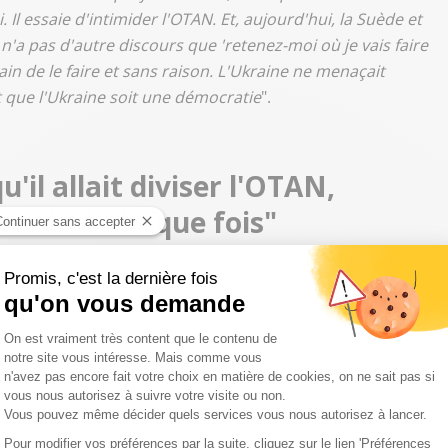
 Il essaie d'intimider l'OTAN. Et, aujourd'hui, la Suède et
 n'a pas d'autre discours que 'retenez-moi où je vais faire
ain de le faire et sans raison.
L'Ukraine ne menaçait
st que l'Ukraine soit une démocratie
".
'il allait diviser l'OTAN,
 perdu à chaque fois"
est pas entrer en guerre. Mais nous défendons un pays, une
aison, au mépris du droit international.
" Pour
Nathalie
stons les bras croisés, de laisser faire Vladimir
ce n'est pas la première fois qu'il l'a brandit
". Elle rappelle
c'est que la guerre nucléaire est une guerre qu'on ne mène
 en Russie
".
oiseau
attend que "
l'Europe fasse davantage pression