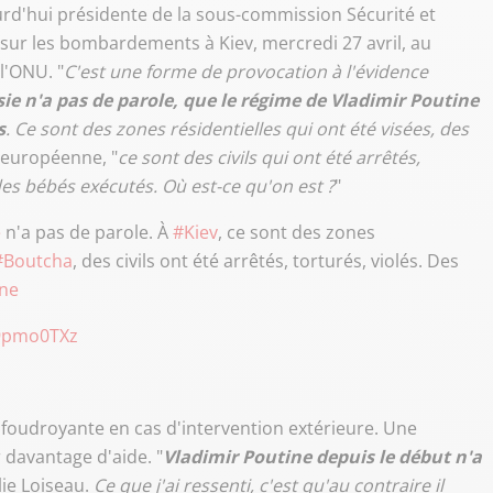
urd'hui présidente de la sous-commission Sécurité et
t sur les bombardements à Kiev, mercredi 27 avril, au
l'ONU. "
C'est une forme de provocation à l'évidence
sie n'a pas de parole, que le régime de Vladimir Poutine
s
. Ce sont des zones résidentielles qui ont été visées, des
e européenne, "
ce sont des civils qui ont été arrêtés,
es bébés exécutés. Où est-ce qu'on est ?
"
e
n'a pas de parole. À
#Kiev
, ce sont des zones
#Boutcha
, des civils ont été arrêtés, torturés, violés. Des
ne
r9pmo0TXz
 foudroyante en cas d'intervention extérieure. Une
r davantage d'aide. "
Vladimir Poutine depuis le début n'a
ie Loiseau.
Ce que j'ai ressenti, c'est qu'au contraire il