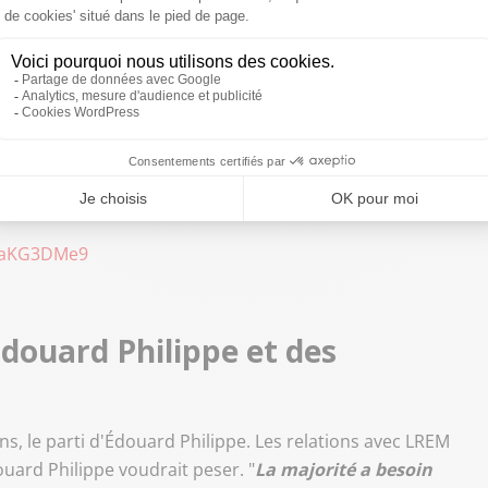
de à l'Ukraine. Pour que cette guerre se termine plus vite.
 a des conséquences mondiales
". Existe-t-il un risque de
C'est le calcul que tente Vladimir Poutine
dénonce
er l'OTAN, l'Union européenne. Il a perdu à chaque fois
".
est de laisser faire
#Poutine
. J'attends que l'Europe fasse
lus d'aide à l'
#Ukraine
. Nous avons décidé de ne pas
ie
qGaKG3DMe9
Édouard Philippe et des
s, le parti d'Édouard Philippe. Les relations avec LREM
uard Philippe voudrait peser. "
La majorité a besoin