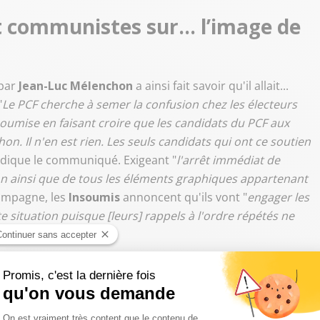
et communistes sur… l’image de
par
Jean-Luc Mélenchon
a ainsi fait savoir qu'il allait...
"
Le PCF cherche à semer la confusion chez les électeurs
soumise en faisant croire que les candidats du PCF aux
on. Il n'en est rien. Les seuls candidats qui ont ce soutien
indique le communiqué. Exigeant "
l'arrêt immédiat de
hon ainsi que de tous les éléments graphiques appartenant
campagne, les
Insoumis
annoncent qu'ils vont "
engager les
te situation puisque [leurs] rappels à l'ordre répétés ne
soumise
prend un tour judiciaire.
#clarification