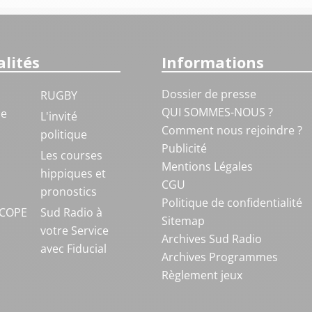
lités
Informations
Dossier de presse
RUGBY
QUI SOMMES-NOUS ?
ue
L'invité
Comment nous rejoindre ?
politique
Publicité
S
Les courses
Mentions Légales
hippiques et
CGU
pronostics
Politique de confidentialité
COPE
Sud Radio à
Sitemap
votre Service
Archives Sud Radio
avec Fiducial
Archives Programmes
Règlement jeux