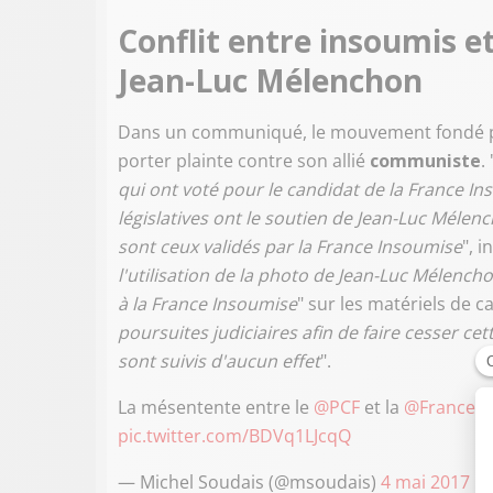
Conflit entre insoumis 
Jean-Luc Mélenchon
Dans un communiqué, le mouvement fondé 
porter plainte contre son allié
communiste
. 
qui ont voté pour le candidat de la France In
législatives ont le soutien de Jean-Luc Mélench
sont ceux validés par la France Insoumise
", 
l'utilisation de la photo de Jean-Luc Mélenc
à la France Insoumise
" sur les matériels de 
poursuites judiciaires afin de faire cesser cet
sont suivis d'aucun effet
".
La mésentente entre le
@PCF
et la
@FranceIn
pic.twitter.com/BDVq1LJcqQ
— Michel Soudais (@msoudais)
4 mai 2017