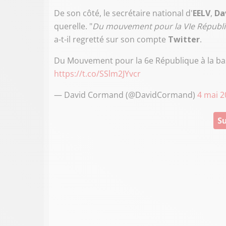
De son côté, le secrétaire national d'
EELV
,
Da
querelle. "
Du mouvement pour la VIe Républiq
a-t-il regretté sur son compte
Twitter
.
Du Mouvement pour la 6e République à la bas
https://t.co/SSlm2JYvcr
— David Cormand (@DavidCormand)
4 mai 2
Su