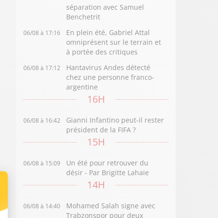
séparation avec Samuel
Benchetrit
En plein été, Gabriel Attal
06/08 à 17:16
omniprésent sur le terrain et
à portée des critiques
Hantavirus Andes détecté
06/08 à 17:12
chez une personne franco-
argentine
16H
Gianni Infantino peut-il rester
06/08 à 16:42
président de la FIFA ?
15H
Un été pour retrouver du
06/08 à 15:09
désir - Par Brigitte Lahaie
14H
Mohamed Salah signe avec
06/08 à 14:40
Trabzonspor pour deux