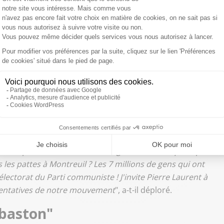
e Laurent à revenir sur des
toujours pas réussi à se mettre d’accord en vue des
nt de signer une "charte" dans laquelle il s'engagerait à
ce insoumise
, à respecter une discipline de vote à
ssociation de financement de La France insoumise.
ud Radio
et
Public Sénat
, le bras droit de
Jean-Luc
F
à revenir à la raison. "
Nous avions proposé que tout le
a dit non. Maintenant, après notre bon score à la
 veut qu'on s'entende sur les législatives. Mais pourquoi le
es pattes à Montreuil ? Les 7 millions de gens qui ont
lectorat du Parti communiste ! J'invite Pierre Laurent à
ésentatives de notre mouvement
", a-t-il déploré.
"baston"