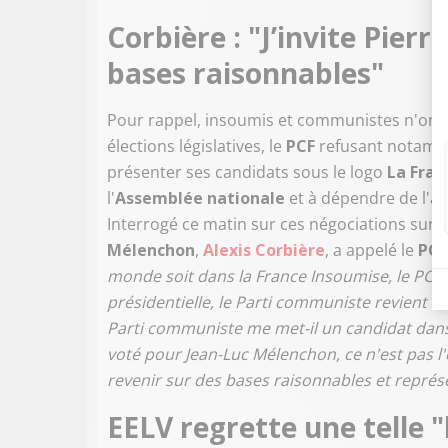
Corbière : "J’invite Pierr
bases raisonnables"
Pour rappel, insoumis et communistes n'ont 
élections législatives, le
PCF
refusant notamme
présenter ses candidats sous le logo
La Fran
l'
Assemblée nationale
et à dépendre de l'a
Interrogé ce matin sur ces négociations sur
S
Mélenchon
,
Alexis Corbière
, a appelé le
PC
monde soit dans la France Insoumise, le PCF 
présidentielle, le Parti communiste revient et
Parti communiste me met-il un candidat dans l
voté pour Jean-Luc Mélenchon, ce n'est pas l'é
revenir sur des bases raisonnables et repr
EELV regrette une telle 