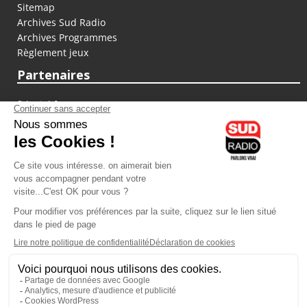
Sitemap
Archives Sud Radio
Archives Programmes
Règlement jeux
Partenaires
fiducial.fr
lyoncapitale.fr
olympique-et-lyonnais.com
L'application Iphone / Android
Téléchargez l'application
Les cookies
Gestion des cookies
Crédit photos : ©Sud Radio / Pierre Olivier