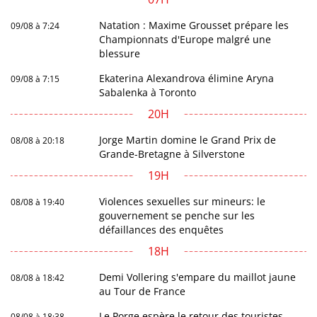
Natation : Maxime Grousset prépare les
09/08 à 7:24
Championnats d'Europe malgré une
blessure
Ekaterina Alexandrova élimine Aryna
09/08 à 7:15
Sabalenka à Toronto
20H
Jorge Martin domine le Grand Prix de
08/08 à 20:18
Grande-Bretagne à Silverstone
19H
Violences sexuelles sur mineurs: le
08/08 à 19:40
gouvernement se penche sur les
défaillances des enquêtes
18H
Demi Vollering s'empare du maillot jaune
08/08 à 18:42
au Tour de France
Le Porge espère le retour des touristes
08/08 à 18:38