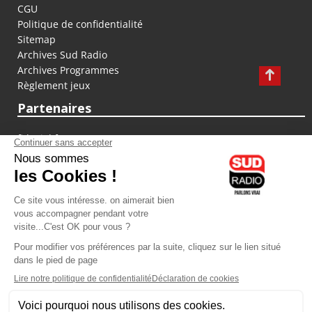
CGU
Politique de confidentialité
Sitemap
Archives Sud Radio
Archives Programmes
Règlement jeux
Partenaires
fiducial.fr
lyoncapitale.fr
olympique-et-lyonnais.com
L'application Iphone / Android
Téléchargez l'application
Les cookies
Gestion des cookies