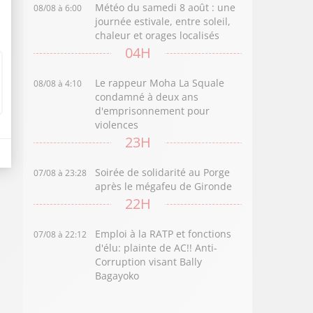
Météo du samedi 8 août : une
08/08 à 6:00
journée estivale, entre soleil,
chaleur et orages localisés
04H
Le rappeur Moha La Squale
08/08 à 4:10
condamné à deux ans
d'emprisonnement pour
violences
23H
Soirée de solidarité au Porge
07/08 à 23:28
après le mégafeu de Gironde
22H
Emploi à la RATP et fonctions
07/08 à 22:12
d'élu: plainte de AC!! Anti-
Corruption visant Bally
Bagayoko