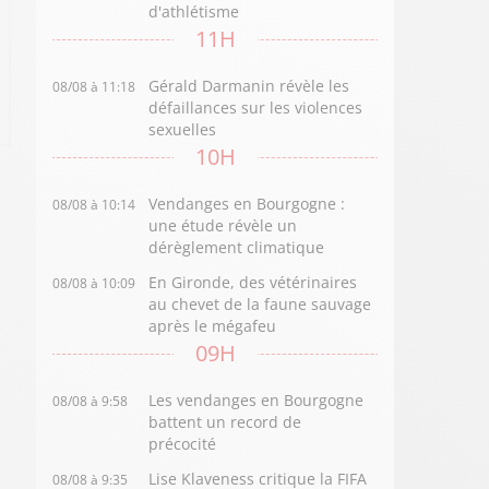
d'athlétisme
11H
Gérald Darmanin révèle les
08/08 à 11:18
défaillances sur les violences
sexuelles
10H
Vendanges en Bourgogne :
08/08 à 10:14
une étude révèle un
dérèglement climatique
En Gironde, des vétérinaires
08/08 à 10:09
au chevet de la faune sauvage
après le mégafeu
09H
Les vendanges en Bourgogne
08/08 à 9:58
battent un record de
précocité
Lise Klaveness critique la FIFA
08/08 à 9:35