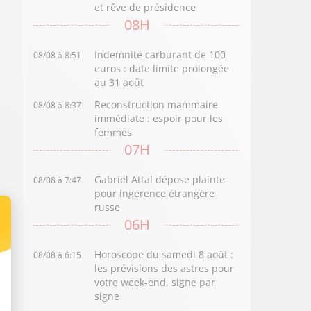
et rêve de présidence
08H
Indemnité carburant de 100
08/08 à 8:51
euros : date limite prolongée
au 31 août
Reconstruction mammaire
08/08 à 8:37
immédiate : espoir pour les
femmes
07H
Gabriel Attal dépose plainte
08/08 à 7:47
pour ingérence étrangère
russe
06H
Horoscope du samedi 8 août :
08/08 à 6:15
les prévisions des astres pour
votre week-end, signe par
signe