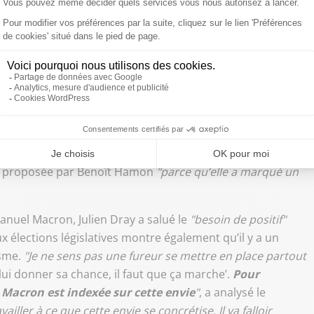
 les autres"
et les
"mépriser"
sans réussir à construire
 de la République et sa politique :
"La gauche, c’est
s à l’intérieur de l’entreprise qui font que le salarié n’est
fuser qu’on augmente la CSG sur les petites retraites alors
s lois d’exceptions dans des moments difficiles"
.
n du PS de
"se moderniser"
avec des
"formes de décisions
pelant qu’un parti politique
"ce n’est pas des techniques,
ue"
. Ainsi pour le conseiller régional, il va notamment
rsel proposée par Benoît Hamon
"parce qu’elle a marqué un
nuel Macron, Julien Dray a salué le
"besoin de positif"
ux élections législatives montre également qu’il y a un
isme.
"Je ne sens pas une fureur se mettre en place partout
t lui donner sa chance, il faut que ça marche’.
Pour
 Macron est indexée sur cette envie
"
, a analysé le
availler à ce que cette envie se concrétise. Il va falloir