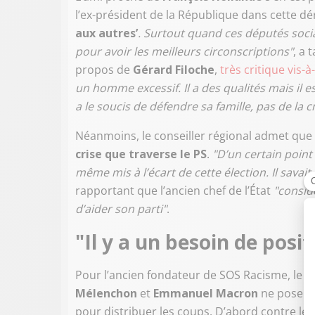
l’ex-président de la République dans cette d
aux autres’
. Surtout quand ces députés soci
pour avoir les meilleurs circonscriptions"
, a 
propos de
Gérard Filoche
,
très critique vis-
un homme excessif. Il a des qualités mais il e
a le soucis de défendre sa famille, pas de la c
Néanmoins, le conseiller régional admet que
crise que traverse le PS
.
"D’un certain point d
même mis à l’écart de cette élection. Il savait 
rapportant que l’ancien chef de l’État
"consid
d’aider son parti"
.
"Il y a un besoin de posit
Pour l’ancien fondateur de SOS Racisme, le p
Mélenchon
et
Emmanuel Macron
ne pose pa
pour distribuer les coups. D’abord contre le 