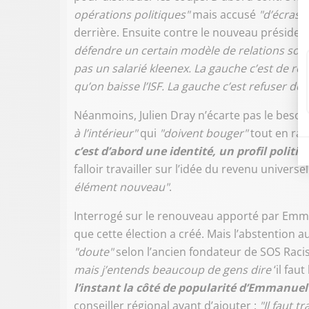
opérations politiques"
mais accusé
"d’écraser
derrière. Ensuite contre le nouveau président
défendre un certain modèle de relations sociale
pas un salarié kleenex. La gauche c’est de re
qu’on baisse l’ISF. La gauche c’est refuser de
Néanmoins, Julien Dray n’écarte pas le besoi
à l’intérieur"
qui
"doivent bouger"
tout en rap
c’est d’abord une identité, un profil politiq
falloir travailler sur l’idée du revenu unive
élément nouveau"
.
Interrogé sur le renouveau apporté par Emma
que cette élection a créé. Mais l’abstention a
"doute"
selon l’ancien fondateur de SOS Rac
mais j’entends beaucoup de gens dire
‘il fau
l’instant la côté de popularité d’Emmanuel
conseiller régional avant d’ajouter :
"Il faut tr