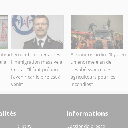
ateur
Fernand Gontier après
Alexandre Jardin :"Il y a eu
fia,
l'immigration massive à
un énorme élan de
Ceuta : "Il faut préparer
désobéissance des
l’avenir car le pire est à
agriculteurs pour les
venir"
incendies"
lités
Informations
Dossier de presse
RUGBY