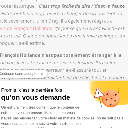
éroute historique.
"
C’est trop facile de dire :
‘c’est la faute
alistes ont beaucoup œuvré à changer de circonscription
taclé sévèrement Julien Dray. Il a également réagi aux
à-vis de François Hollande
.
"Je pense que Gérard Filoche est
st excessif. Quand on appartient à une famille politique, on
ritiquer"
, a-t-il estimé.
François Hollande n’est pas totalement étranger à la
e vue, il en a tiré lui même les conclusions. Il s’est lui-
bien qu’il n’était plus porteur"
, a-t-il assuré tout en
ère que son devoir de militant est de réfléchir à la manière
if"
ositionnement du Parti socialiste entre
Jean-Luc
s de réels problèmes. Julien Dray en a d’ailleurs profité
leader de la
France insoumise
capable de
"belles