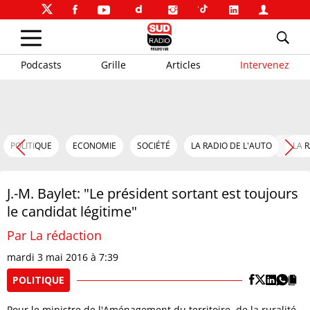
Podcasts
Grille
Articles
Intervenez
POLITIQUE
ECONOMIE
SOCIÉTÉ
LA RADIO DE L'AUTO
LA 
J.-M. Baylet: "Le président sortant est toujours
le candidat légitime"
Par La rédaction
mardi 3 mai 2016 à 7:39
POLITIQUE
Pour le ministre de l'Aménagement du territoire, de la ruralité