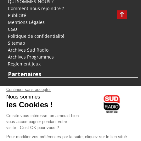
QUI SOMMES-NOUS ?
Comment nous rejoindre ?
Publicité
Mentions Légales
CGU
Politique de confidentialité
Sitemap
Archives Sud Radio
Archives Programmes
Règlement jeux
Partenaires
fiducial.fr
lyoncapitale.fr
olympique-et-lyonnais.com
L'application Iphone / Android
Téléchargez l'application