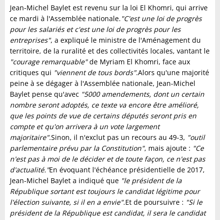
Jean-Michel Baylet est revenu sur la loi El Khomri, qui arrive
ce mardi à l'Assemblée nationale.
"
C'est une loi de progrès
pour les salariés et c'est une loi de progrès pour les
entreprises"
, a expliqué le ministre de l'Aménagement du
territoire, de la ruralité et des collectivités locales, vantant le
"courage remarquable"
de Myriam El Khomri, face aux
critiques qui
"viennent de tous bords"
.Alors qu'une majorité
peine à se dégager à l'Assemblée nationale, Jean-Michel
Baylet pense qu'avec
"5000 amendements, dont un certain
nombre seront adoptés, ce texte va encore être amélioré,
que les points de vue de certains députés seront pris en
compte et qu'on arrivera à un vote largement
majoritaire"
.Sinon, il n'exclut pas un recours au 49-3,
"outil
parlementaire prévu par la Constitution"
, mais ajoute :
"Ce
n'est pas à moi de le décider et de toute façon, ce n'est pas
d'actualité."
En évoquant l'échéance présidentielle de 2017,
Jean-Michel Baylet a indiqué que
"le président de la
République sortant est toujours le candidat légitime pour
l'élection suivante, si il en a envie"
.Et de poursuivre :
"Si le
président de la République est candidat, il sera le candidat