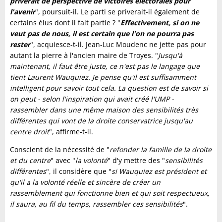
priverait de perspective de victoires électorales pour
l'avenir
", poursuit-il. Le parti se priverait-il également de
certains élus dont il fait partie ? "
Effectivement, si on ne
veut pas de nous, il est certain que l'on ne pourra pas
rester
", acquiesce-t-il. Jean-Luc Moudenc ne jette pas pour
autant la pierre à l'ancien maire de Troyes. "
Jusqu'à
maintenant, il faut être juste, ce n'est pas le langage que
tient Laurent Wauquiez. Je pense qu'il est suffisamment
intelligent pour savoir tout cela. La question est de savoir si
on peut - selon l'inspiration qui avait créé l'UMP -
rassembler dans une même maison des sensibilités très
différentes qui vont de la droite conservatrice jusqu'au
centre droit
", affirme-t-il.
Conscient de la nécessité de "
refonder la famille de la droite
et du centre
" avec "
la volonté
" d'y mettre des "
sensibilités
différentes
", il considère que "
si Wauquiez est président et
qu'il a la volonté réelle et sincère de créer un
rassemblement qui fonctionne bien et qui soit respectueux,
il saura, au fil du temps, rassembler ces sensibilités
".