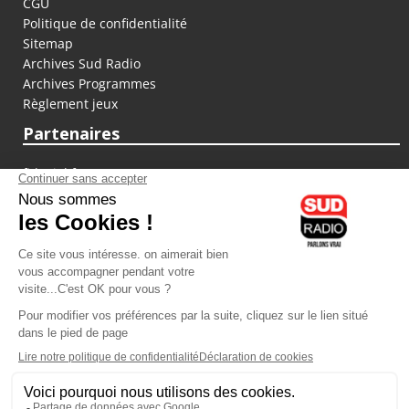
CGU
Politique de confidentialité
Sitemap
Archives Sud Radio
Archives Programmes
Règlement jeux
Partenaires
fiducial.fr
lyoncapitale.fr
olympique-et-lyonnais.com
L'application Iphone / Android
Téléchargez l'application
Les cookies
Gestion des cookies