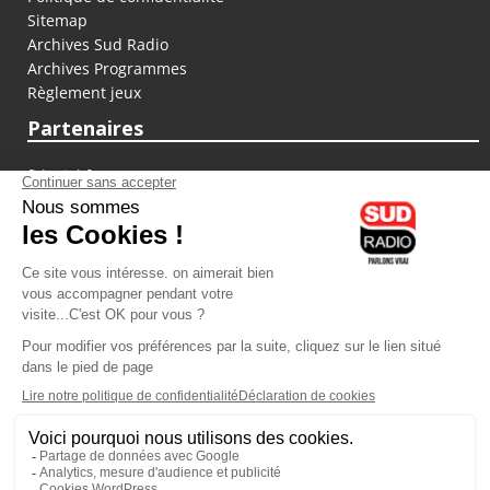
Sitemap
Archives Sud Radio
Archives Programmes
Règlement jeux
Partenaires
fiducial.fr
lyoncapitale.fr
olympique-et-lyonnais.com
L'application Iphone / Android
Téléchargez l'application
Les cookies
Gestion des cookies
Crédit photos : ©Sud Radio / Pierre Olivier