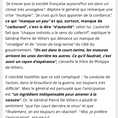
"Je trouve que la société française aujourd’hui est dans un
climat très anxiogène"
, déplore le général qui remarque une
crise
"multiple"
.
"Je crois qu’il faut apporter de la confiance"
,
ce qui
"manque un peu"
et qui, surtout, manque de
"
carburant
", c’est-à-dire
"d’autorité"
, selon lui. L’autorité
fait que
"chaque individu a le sens du collectif",
explique le
Général Pierre de Villiers qui dénonce un manque de
"
stratégie
" et de
"vision de long-terme"
du côté du
gouvernement.
"On est dans le court-terme, les mesures
arrivent les unes derrière les autres. Ce qu’il faudrait, c’est
avoir un rayon d’espérance",
conseille le frère de Philippe
de Villiers.
Il concède toutefois que ce soit compliqué :
"la conduite de
l’action, dans le brouillard de la guerre, est toujours très
difficile
". Mais le général est persuadé que
l'anticipation
est
"un ingrédient indispensable pour amener à la
victoire
"
. Or, le Général Pierre De Villiers a plutôt le
sentiment
"que l’on court derrière le virus"
et que
"
finalement, on est toujours en réaction
". "
Moi, je préfère
l’anticipation
", assure-t-il.