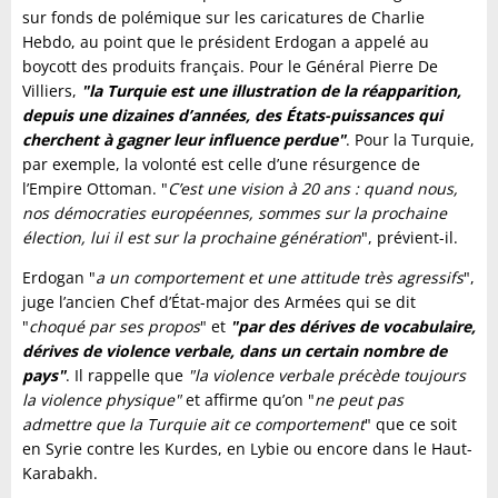
sur fonds de polémique sur les caricatures de Charlie
Hebdo, au point que le président Erdogan a appelé au
boycott des produits français. Pour le Général Pierre De
Villiers,
"la Turquie est une illustration de la réapparition,
depuis une dizaines d’années, des États-puissances qui
cherchent à gagner leur influence perdue"
. Pour la Turquie,
par exemple, la volonté est celle d’une résurgence de
l’Empire Ottoman. "
C’est une vision à 20 ans : quand nous,
nos démocraties européennes, sommes sur la prochaine
élection, lui il est sur la prochaine génération
", prévient-il.
Erdogan "
a un comportement et une attitude très agressifs
",
juge l’ancien Chef d’État-major des Armées qui se dit
"
choqué par ses propos
" et
"par des dérives de vocabulaire,
dérives de violence verbale, dans un certain nombre de
pays"
. Il rappelle que
"la violence verbale précède toujours
la violence physique"
et affirme qu’on "
ne peut pas
admettre que la Turquie ait ce comportement
" que ce soit
en Syrie contre les Kurdes, en Lybie ou encore dans le Haut-
Karabakh.