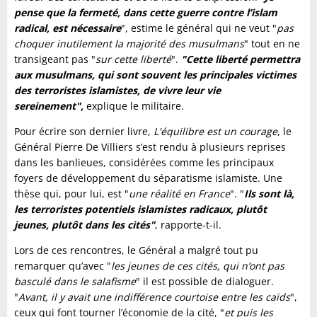
pense que la fermeté, dans cette guerre contre l’islam
radical, est nécessaire
", estime le général qui ne veut "
pas
choquer inutilement la majorité des musulmans
" tout en ne
transigeant pas "
sur cette liberté
".
"Cette liberté permettra
aux musulmans, qui sont souvent les principales victimes
des terroristes islamistes, de vivre leur vie
sereinement",
explique le militaire.
Pour écrire son dernier livre,
L'équilibre est un courage
, le
Général Pierre De Villiers s’est rendu à plusieurs reprises
dans les banlieues, considérées comme les principaux
foyers de développement du séparatisme islamiste. Une
thèse qui, pour lui, est "
une réalité en France
". "
Ils sont là,
les terroristes potentiels islamistes radicaux, plutôt
jeunes, plutôt dans les cités"
, rapporte-t-il.
Lors de ces rencontres, le Général a malgré tout pu
remarquer qu’avec "
les jeunes de ces cités, qui n’ont pas
basculé dans le salafisme
" il est possible de dialoguer.
"
Avant, il y avait une indifférence courtoise entre les caïds
",
ceux qui font tourner l’économie de la cité, "
et puis les