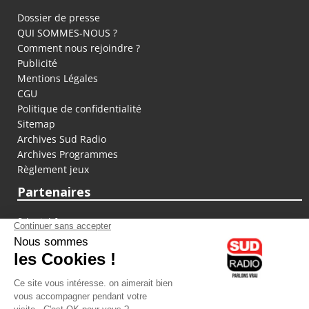
Dossier de presse
QUI SOMMES-NOUS ?
Comment nous rejoindre ?
Publicité
Mentions Légales
CGU
Politique de confidentialité
Sitemap
Archives Sud Radio
Archives Programmes
Règlement jeux
Partenaires
fiducial.fr
lyoncapitale.fr
olympique-et-lyonnais.com
L'application Iphone / Android