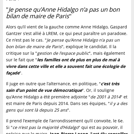
"
Je pense qu’Anne Hidalgo n’a pas un bon
bilan de maire de Paris
"
Alors qu’il vient de la gauche comme Anne Hidalgo, Gaspard
Gantzer s’est allié à LREM, ce qui peut paraître un paradoxe.
Ce n’est pas le cas. "
Je pense qu’Anne Hidalgo n’a pas un
bon bilan de maire de Paris
", explique le candidat. Il la
critique sur la "
gestion de l’espace public
", mais également
sur le fait que "
les familles ont de plus en plus de mal à
vivre dans cette ville et elle a souvent fait une écologie de
façade
".
Il juge en outre que l’alternance, en politique, "
c’est très
sain d’un point de vue démocratique
". Or, il souligne
qu’Anne Hidalgo a été première adjointe "
de 2001 à 2014
" et
est maire de Paris depuis 2014. Dans ses équipes, "
il y a des
gens qui sont là depuis 25 ans
".
Il prend l’exemple de l’arrondissement qu’il convoite, le 6e.
Si "
ce n’est pas la majorité d’Hidalgo
" qui est au pouvoir, il
précise que le maire,
Jean-Pierre Lecoq, "
est élu conseiller