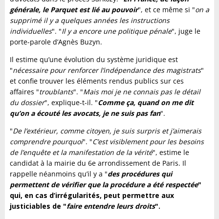
générale, le Parquet est lié au pouvoir
", et ce même si "
on a
supprimé il y a quelques années les instructions
individuelles
". "
Il y a encore une politique pénale
", juge le
porte-parole d’Agnès Buzyn.
Il estime qu’une évolution du système juridique est
"
nécessaire pour renforcer l’indépendance des magistrats
"
et confie trouver les éléments rendus publics sur ces
affaires "
troublants
". "
Mais moi je ne connais pas le détail
du dossier
", explique-t-il. "
Comme ça, quand on me dit
qu’on a écouté les avocats, je ne suis pas fan
".
"
De l’extérieur, comme citoyen, je suis surpris et j’aimerais
comprendre pourquoi
". "
C’est visiblement pour les besoins
de l’enquête et la manifestation de la vérité
", estime le
candidat à la mairie du 6e arrondissement de Paris. Il
rappelle néanmoins qu’il y a "
des procédures qui
permettent de vérifier que la procédure a été respectée
"
qui, en cas d’irrégularités, peut permettre aux
justiciables de "
faire entendre leurs droits
".