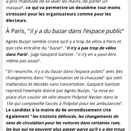
a pris l’habitude de se laver les mains, de porter un
masque
",
ce qui va permettre un deuxième tour moins
stressant pour les organisateurs comme pour les
électeurs.
À Paris, "
il y a du bazar dans l’espace public
"
Agnès Buzyn semble croire qu’il y a trop de vélos à Paris et
que cela entraîne du "
bazar
". "
Il n’y a pas trop de vélos
dans Paris
", juge Gaspard Gantzer, "
il n’y en a peut-être
même pas assez
".
"
En revanche, il y a du bazar dans l’espace public
" avec des
changements dans "
l’organisation de la chaussée
" qui sont
inattendus et décidés sans concertation. Gaspard Gantzer
reprend l’exemple donné par Agnès Buzyn, "
la mise en
place d’un couloir de vélo devant l’hôpital Necker dans le
15e qui complexifie l’accès à l’hôpital pour les ambulances
".
Le candidat à la mairie du 6e arrondissement cite
également "
les trottoirs défoncés, les changements de
sens de circulation pour les voitures dans certaines rues,
les bus qui ne peuvent plus passer parce qu’il y a des trous