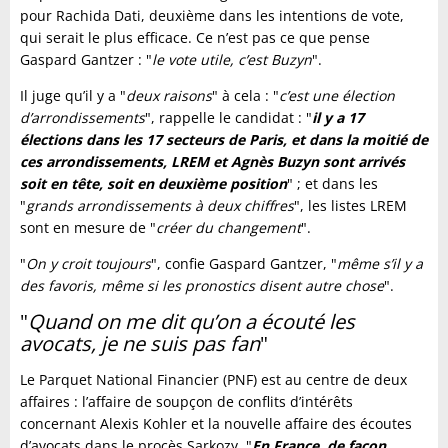
pour Rachida Dati, deuxième dans les intentions de vote,
qui serait le plus efficace. Ce n’est pas ce que pense
Gaspard Gantzer : "
le vote utile, c’est Buzyn
".
Il juge qu’il y a "
deux raisons
" à cela : "
c’est une élection
d’arrondissements
", rappelle le candidat : "
il y a 17
élections dans les 17 secteurs de Paris, et dans la moitié de
ces arrondissements, LREM et Agnès Buzyn sont arrivés
soit en tête, soit en deuxième position
" ; et dans les
"
grands arrondissements à deux chiffres
", les listes LREM
sont en mesure de "
créer du changement
".
"
On y croit toujours
", confie Gaspard Gantzer, "
même s’il y a
des favoris, même si les pronostics disent autre chose
".
"
Quand on me dit qu’on a écouté les
avocats, je ne suis pas fan
"
Le Parquet National Financier (PNF) est au centre de deux
affaires : l’affaire de soupçon de conflits d’intérêts
concernant Alexis Kohler et la nouvelle affaire des écoutes
d’avocats dans le procès Sarkozy. "
En France, de façon