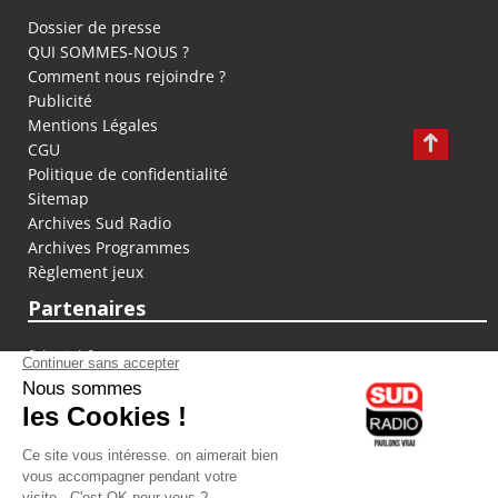
Dossier de presse
QUI SOMMES-NOUS ?
Comment nous rejoindre ?
Publicité
Mentions Légales
CGU
Politique de confidentialité
Sitemap
Archives Sud Radio
Archives Programmes
Règlement jeux
Partenaires
fiducial.fr
lyoncapitale.fr
olympique-et-lyonnais.com
L'application Iphone / Android