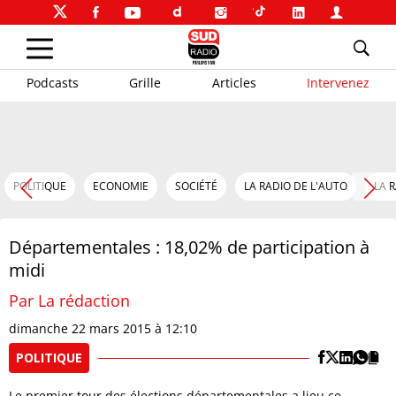
Podcasts
Grille
Articles
Intervenez
POLITIQUE
ECONOMIE
SOCIÉTÉ
LA RADIO DE L'AUTO
LA 
Départementales : 18,02% de participation à
midi
Par La rédaction
dimanche 22 mars 2015 à 12:10
POLITIQUE
Le premier tour des élections départementales a lieu ce