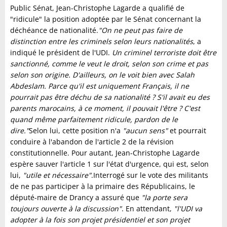
Public Sénat, Jean-Christophe Lagarde a qualifié de
"ridicule" la position adoptée par le Sénat concernant la
déchéance de nationalité.
"
On ne peut pas faire de
distinction entre les criminels selon leurs nationalités
, a
indiqué le président de l'UDI.
Un criminel terroriste doit être
sanctionné, comme le veut le droit, selon son crime et pas
selon son origine. D'ailleurs, on le voit bien avec Salah
Abdeslam. Parce qu'il est uniquement Français, il ne
pourrait pas être déchu de sa nationalité ? S'il avait eu des
parents marocains, à ce moment, il pouvait l'être ? C'est
quand même parfaitement ridicule, pardon de le
dire."
Selon lui, cette position n'a
"aucun sens"
et pourrait
conduire à l'abandon de l'article 2 de la révision
constitutionnelle. Pour autant, Jean-Christophe Lagarde
espère sauver l'article 1 sur l'état d'urgence, qui est, selon
lui,
"utile et nécessaire"
.Interrogé sur le vote des militants
de ne pas participer à la primaire des Républicains, le
député-maire de Drancy a assuré que
"la porte sera
toujours ouverte à la discussion"
. En attendant,
"l'UDI va
adopter à la fois son projet présidentiel et son projet