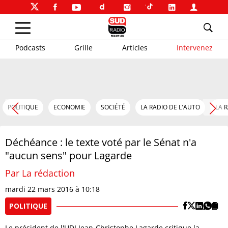
Podcasts
Grille
Articles
Intervenez
POLITIQUE
ECONOMIE
SOCIÉTÉ
LA RADIO DE L'AUTO
LA 
Déchéance : le texte voté par le Sénat n'a
"aucun sens" pour Lagarde
Par La rédaction
mardi 22 mars 2016 à 10:18
POLITIQUE
Le président de l'UDI Jean-Christophe Lagarde critique la