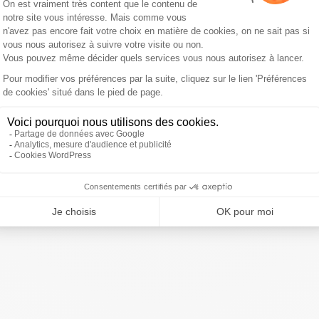
ançois Hollande a fabriqué de la dette alors qu'on avait
"
Ce lundi, le PDG d'Alstom doit prendre la parole devant
l'avenir du site de Belfort, dont la production de trains
 Bruno Retailleau, l'Etat s'est réveillé trop
"tard pour
e de la droite, pour laquelle Bruno Retailleau soutient
s de la Loire a assuré que
"les sondages se tromperont sur
nt verrouiller la primaire pour qu'elle soit un face-à-face
ivre Sud Radio