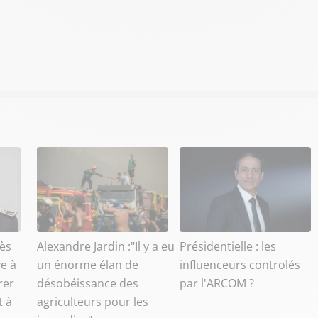
ès
Alexandre Jardin :"Il y a eu
Présidentielle : les
e à
un énorme élan de
influenceurs controlés
rer
désobéissance des
par l'ARCOM ?
t à
agriculteurs pour les