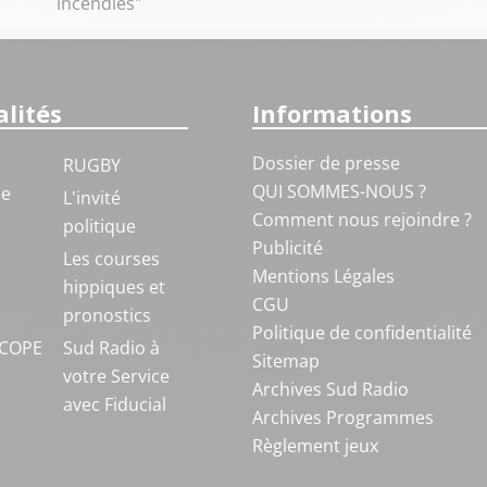
incendies"
lités
Informations
Dossier de presse
RUGBY
QUI SOMMES-NOUS ?
ue
L'invité
Comment nous rejoindre ?
politique
Publicité
S
Les courses
Mentions Légales
hippiques et
CGU
pronostics
Politique de confidentialité
COPE
Sud Radio à
Sitemap
votre Service
Archives Sud Radio
avec Fiducial
Archives Programmes
Règlement jeux