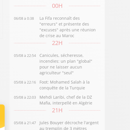
00H
La Fifa reconnaît des
06/08 à 0:38
"erreurs" et présente des
"excuses" après une réunion
de crise au Maroc
22H
Canicules, sécheresse,
05/08 à 22:54
incendies: un plan "global"
pour ne laisser aucun
agriculteur "seul"
Foot: Mohamed Salah à la
05/08 à 22:16
conquête de la Turquie
Mehdi Laribi, chef de la DZ
05/08 à 22:03
Mafia, interpellé en Algérie
21H
Jules Bouyer décroche l'argent
05/08 à 21:47
au tremplin de 3 mètres