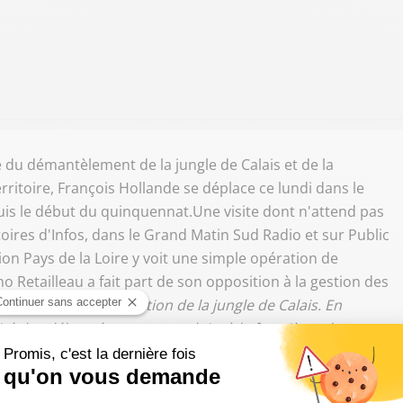
 du démantèlement de la jungle de Calais et de la
rritoire, François Hollande se déplace ce lundi dans le
is le début du quinquennat.Une visite dont n'attend pas
toires d'Infos, dans le Grand Matin Sud Radio et sur Public
ion Pays de la Loire y voit une simple opération de
o Retailleau a fait part de son opposition à la gestion des
ette politique de dilution de la jungle de Calais. En
ité des déboutés sont reconduits à la frontière, alors
erritoire français."
Il a également dénoncé l'Etat qui, selon
 maires, qui sont
"devenus les bonnes à tout faire de la
e plan économique également, Bruno Retailleau a fustigé la