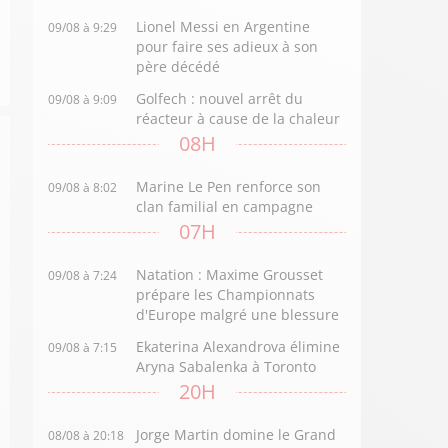
Lionel Messi en Argentine
09/08 à 9:29
pour faire ses adieux à son
père décédé
Golfech : nouvel arrêt du
09/08 à 9:09
réacteur à cause de la chaleur
08H
Marine Le Pen renforce son
09/08 à 8:02
clan familial en campagne
07H
Natation : Maxime Grousset
09/08 à 7:24
prépare les Championnats
d'Europe malgré une blessure
Ekaterina Alexandrova élimine
09/08 à 7:15
Aryna Sabalenka à Toronto
20H
Jorge Martin domine le Grand
08/08 à 20:18