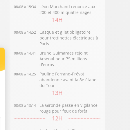
Léon Marchand renonce aux
08/08 à 15:34
200 et 400 m quatre nages
14H
Casque et gilet obligatoire
08/08 à 14:52
pour trottinettes électriques à
Paris
Bruno Guimaraes rejoint
08/08 à 14:41
Arsenal pour 75 millions
d'euros
Pauline Ferrand-Prévot
08/08 à 14:25
abandonne avant la 8e étape
du Tour
13H
La Gironde passe en vigilance
08/08 à 13:14
rouge pour feux de forêt
12H