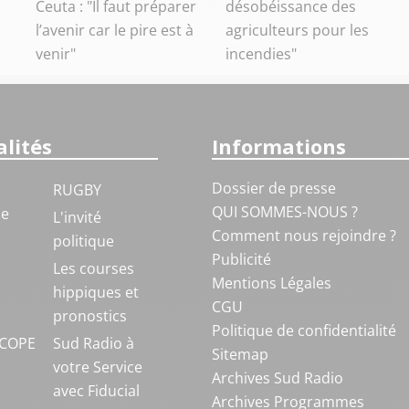
Ceuta : "Il faut préparer
désobéissance des
l’avenir car le pire est à
agriculteurs pour les
venir"
incendies"
lités
Informations
Dossier de presse
RUGBY
QUI SOMMES-NOUS ?
ue
L'invité
Comment nous rejoindre ?
politique
Publicité
S
Les courses
Mentions Légales
hippiques et
CGU
pronostics
Politique de confidentialité
COPE
Sud Radio à
Sitemap
votre Service
Archives Sud Radio
avec Fiducial
Archives Programmes