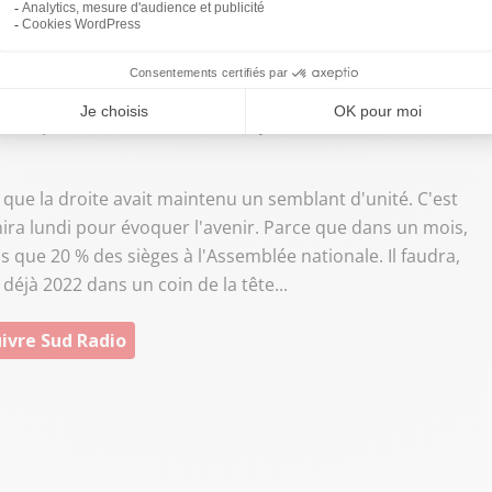
ois Fillon ce dimanche
. Dès le lendemain de la primaire
lations du
Canard Enchaîné
, le candidat avait failli, ne
ille politique tiraillée entre juppéistes, sarkozystes et
oment-là, François Fillon avait perdu la bataille du
espérer rassembler les Français. Les affaires ont fait le
s que la droite avait maintenu un semblant d'unité. C'est
unira lundi pour évoquer l'avenir. Parce que dans un mois,
 que 20 % des sièges à l'Assemblée nationale. Il faudra,
déjà 2022 dans un coin de la tête...
ivre Sud Radio