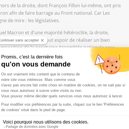
rs de la droite, dont François Fillon lui-même, ont pris
n afin de faire barrage au Front national. Car Les
ne de mire : les législatives.
el Macron et d'une majorité hétéroclite, la droite,
llon, n'a pas évacué tout espoir de réaliser un bien
composition de la prochaine Assemblée nationale sera
rité, voire d'en dessiner les contours. Dès lundi, un
 au siège du parti. Toute la question est de savoir si
s législatives pourra être maintenue. Car lors de cette
reux, en coulisses, tiraient sur l'ambulance Fillon,
lui, misant sur son échec. Une situation qui a amené à la
faires.
e rassemblé aux législatives ?