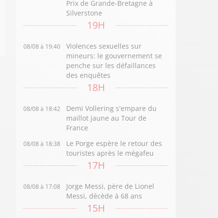
Prix de Grande-Bretagne à
Silverstone
19H
Violences sexuelles sur
08/08 à 19:40
mineurs: le gouvernement se
penche sur les défaillances
des enquêtes
18H
Demi Vollering s'empare du
08/08 à 18:42
maillot jaune au Tour de
France
Le Porge espère le retour des
08/08 à 18:38
touristes après le mégafeu
17H
Jorge Messi, père de Lionel
08/08 à 17:08
Messi, décède à 68 ans
15H