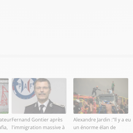
ateur
Fernand Gontier après
Alexandre Jardin :"Il y a eu
fia,
l'immigration massive à
un énorme élan de