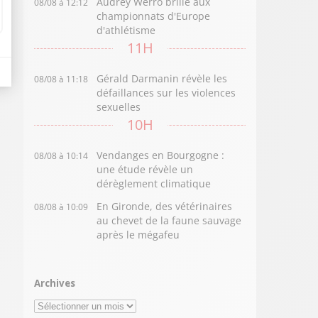
Audrey Werro brille aux
08/08 à 12:12
championnats d'Europe
d'athlétisme
11H
Gérald Darmanin révèle les
08/08 à 11:18
défaillances sur les violences
sexuelles
10H
Vendanges en Bourgogne :
08/08 à 10:14
une étude révèle un
dérèglement climatique
En Gironde, des vétérinaires
08/08 à 10:09
au chevet de la faune sauvage
après le mégafeu
Archives
Archives