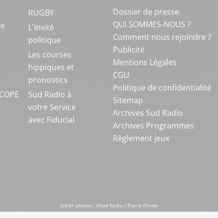
Dossier de presse
RUGBY
QUI SOMMES-NOUS ?
ue
L'invité
Comment nous rejoindre ?
politique
Publicité
S
Les courses
Mentions Légales
hippiques et
CGU
pronostics
Politique de confidentialité
COPE
Sud Radio à
Sitemap
votre Service
Archives Sud Radio
avec Fiducial
Archives Programmes
Règlement jeux
Crédit photos : ©Sud Radio / Pierre Olivier