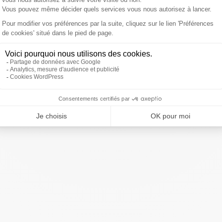
 pour lui
"
.
ivre Sud Radio