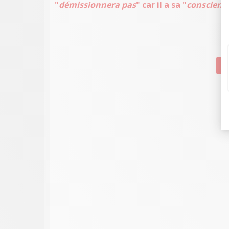
"
démissionnera pas
" car il a sa "
conscience
Su