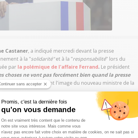
he Castaner
, a indiqué mercredi devant la presse
rnement à la "
solidarité"
et à la "
responsabilité
" lors du
quée par
la polémique de l'affaire Ferrand
.
Le président
es choses ne vont pas forcément bien quand la presse
vélations qui ternissent l'image du nouveau ministre de la
e chef de l'État avait rappelé que l'objectif du
te celui de l'exemplarité dans (les) actions publiques".
 un mélange des genres auquel il se serait livré lors
rd Ferrand
a réaffirmé aujourd'hui qu'il ne