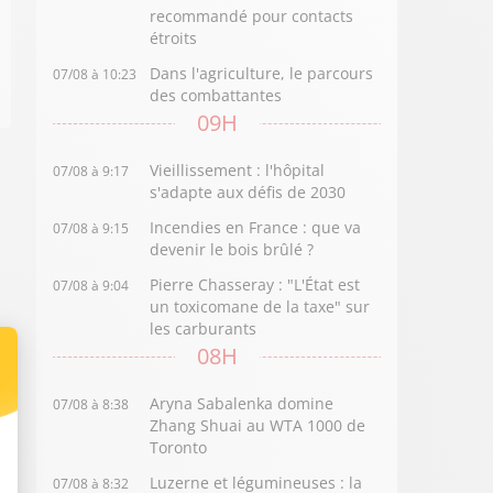
recommandé pour contacts
étroits
Dans l'agriculture, le parcours
07/08 à 10:23
des combattantes
09H
Vieillissement : l'hôpital
07/08 à 9:17
s'adapte aux défis de 2030
Incendies en France : que va
07/08 à 9:15
devenir le bois brûlé ?
Pierre Chasseray : "L'État est
07/08 à 9:04
un toxicomane de la taxe" sur
les carburants
08H
Aryna Sabalenka domine
07/08 à 8:38
Zhang Shuai au WTA 1000 de
Toronto
Luzerne et légumineuses : la
07/08 à 8:32