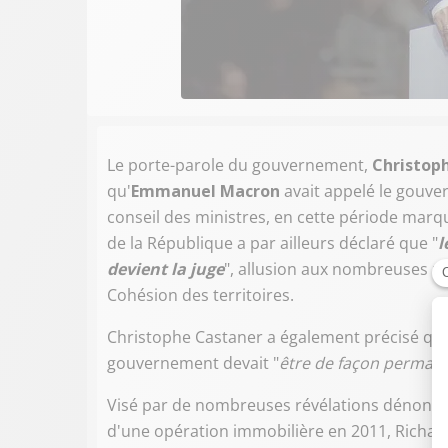
Le porte-parole du gouvernement,
Christop
qu'
Emmanuel Macron
avait appelé le gouve
conseil des ministres, en cette période mar
de la République a par ailleurs déclaré que "
l
devient la juge
", allusion aux nombreuses ré
Cohésion des territoires.
Christophe Castaner a également précisé que l
gouvernement devait "
être de façon permanen
Visé par de nombreuses révélations dénonçant
d'une opération immobilière en 2011, Richa