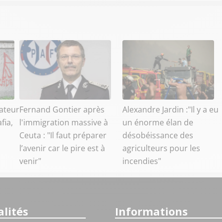
ateur
Fernand Gontier après
Alexandre Jardin :"Il y a eu
fia,
l'immigration massive à
un énorme élan de
Ceuta : "Il faut préparer
désobéissance des
l’avenir car le pire est à
agriculteurs pour les
venir"
incendies"
lités
Informations