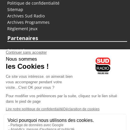
Politique de confidentialité
Sitemap
Archives Sud Radio
Archives Programmes
Règlement jeux
Partenaires
fiducial.fr
lyoncapitale.fr
olympique-et-lyonnais.com
L'application Iphone / Android
Téléchargez l'application
Les cookies
Gestion des cookies