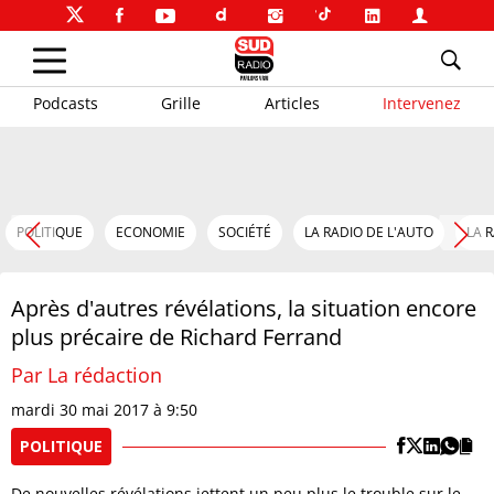
Podcasts
Grille
Articles
Intervenez
POLITIQUE
ECONOMIE
SOCIÉTÉ
LA RADIO DE L'AUTO
LA 
Après d'autres révélations, la situation encore
plus précaire de Richard Ferrand
Par La rédaction
mardi 30 mai 2017 à 9:50
POLITIQUE
De nouvelles révélations jettent un peu plus le trouble sur le