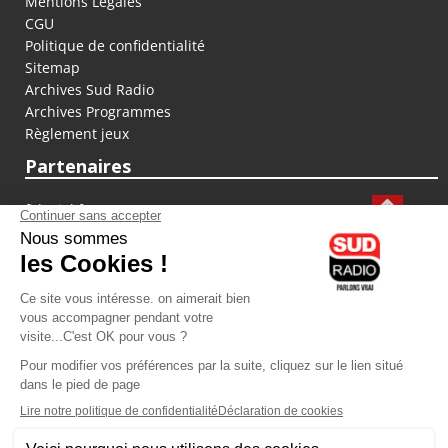
Mentions Légales
CGU
Politique de confidentialité
Sitemap
Archives Sud Radio
Archives Programmes
Règlement jeux
Partenaires
fiducial.fr
lyoncapitale.fr
olympique-et-lyonnais.com
L'application Iphone / Android
Téléchargez l'application
Les cookies
Gestion des cookies