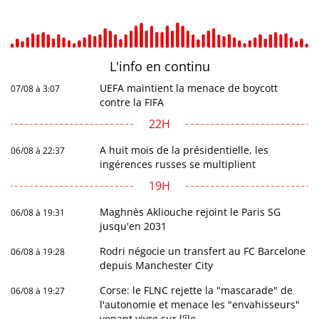
L'info en
continu
UEFA maintient la menace de boycott
07/08 à 3:07
contre la FIFA
22H
A huit mois de la présidentielle, les
06/08 à 22:37
ingérences russes se multiplient
19H
Maghnès Akliouche rejoint le Paris SG
06/08 à 19:31
jusqu'en 2031
Rodri négocie un transfert au FC Barcelone
06/08 à 19:28
depuis Manchester City
Corse: le FLNC rejette la "mascarade" de
06/08 à 19:27
l'autonomie et menace les "envahisseurs"
venant vivre sur l'île