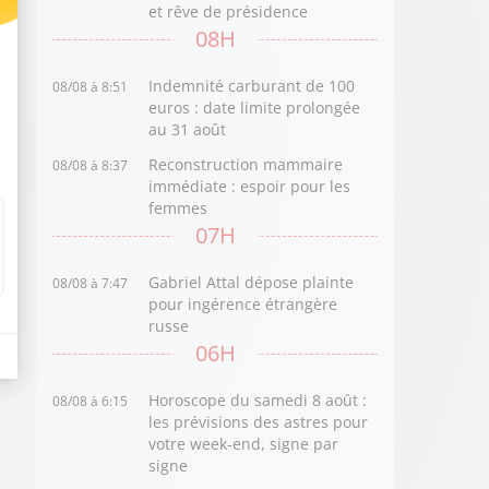
et rêve de présidence
08H
Indemnité carburant de 100
08/08 à 8:51
euros : date limite prolongée
au 31 août
Reconstruction mammaire
08/08 à 8:37
immédiate : espoir pour les
femmes
07H
Gabriel Attal dépose plainte
08/08 à 7:47
pour ingérence étrangère
russe
06H
Horoscope du samedi 8 août :
08/08 à 6:15
les prévisions des astres pour
votre week-end, signe par
signe