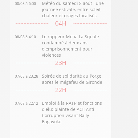
Météo du samedi 8 août : une
08/08 à 6:00
journée estivale, entre soleil,
chaleur et orages localisés
04H
Le rappeur Moha La Squale
08/08 à 4:10
condamné à deux ans
d'emprisonnement pour
violences
23H
Soirée de solidarité au Porge
07/08 à 23:28
après le mégafeu de Gironde
22H
Emploi à la RATP et fonctions
07/08 à 22:12
d'élu: plainte de AC!! Anti-
Corruption visant Bally
Bagayoko