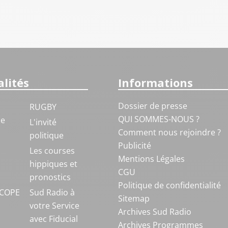
lités
Informations
Dossier de presse
RUGBY
QUI SOMMES-NOUS ?
ue
L'invité
Comment nous rejoindre ?
politique
Publicité
S
Les courses
Mentions Légales
hippiques et
CGU
pronostics
Politique de confidentialité
COPE
Sud Radio à
Sitemap
votre Service
Archives Sud Radio
avec Fiducial
Archives Programmes