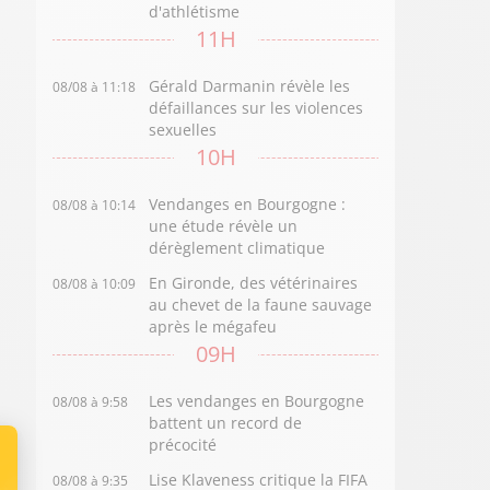
d'athlétisme
11H
Gérald Darmanin révèle les
08/08 à 11:18
défaillances sur les violences
sexuelles
10H
Vendanges en Bourgogne :
08/08 à 10:14
une étude révèle un
dérèglement climatique
En Gironde, des vétérinaires
08/08 à 10:09
au chevet de la faune sauvage
après le mégafeu
09H
Les vendanges en Bourgogne
08/08 à 9:58
battent un record de
précocité
Lise Klaveness critique la FIFA
08/08 à 9:35