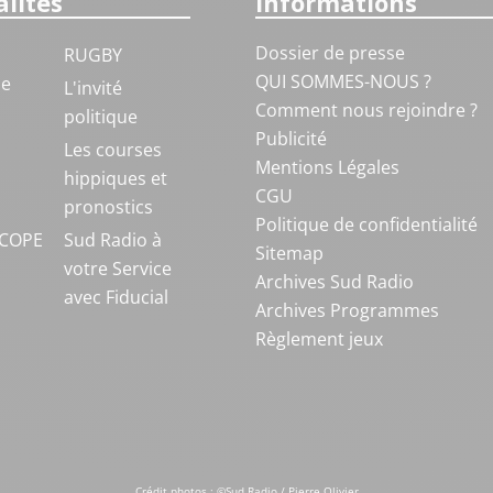
lités
Informations
Dossier de presse
RUGBY
QUI SOMMES-NOUS ?
ue
L'invité
Comment nous rejoindre ?
politique
Publicité
S
Les courses
Mentions Légales
hippiques et
CGU
pronostics
Politique de confidentialité
COPE
Sud Radio à
Sitemap
votre Service
Archives Sud Radio
avec Fiducial
Archives Programmes
Règlement jeux
Crédit photos : ©Sud Radio / Pierre Olivier