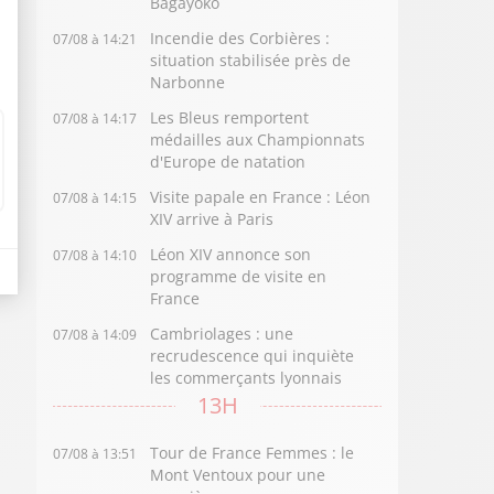
Bagayoko
Incendie des Corbières :
07/08 à 14:21
situation stabilisée près de
Narbonne
Les Bleus remportent
07/08 à 14:17
médailles aux Championnats
d'Europe de natation
Visite papale en France : Léon
07/08 à 14:15
XIV arrive à Paris
Léon XIV annonce son
07/08 à 14:10
programme de visite en
France
Cambriolages : une
07/08 à 14:09
recrudescence qui inquiète
les commerçants lyonnais
13H
Tour de France Femmes : le
07/08 à 13:51
Mont Ventoux pour une