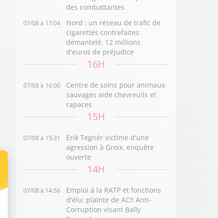
des combattantes
Nord : un réseau de trafic de
07/08 à 17:04
cigarettes contrefaites
démantelé, 12 millions
d'euros de préjudice
16H
Centre de soins pour animaux
07/08 à 16:00
sauvages aide chevreuils et
rapaces
15H
Erik Tegnér victime d'une
07/08 à 15:31
agression à Groix, enquête
ouverte
14H
Emploi à la RATP et fonctions
07/08 à 14:56
d'élu: plainte de AC!! Anti-
Corruption visant Bally