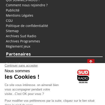
Comment nous rejoindre ?
Publicité
Mentions Légales
CGU
Politique de confidentialité
Sitemap
Archives Sud Radio
Archives Programmes
Règlement jeux
Partenaires
fiducial.fr
lyoncapitale.fr
olympique-et-lyonnais.com
L'application Iphone / Android
Téléchargez l'application