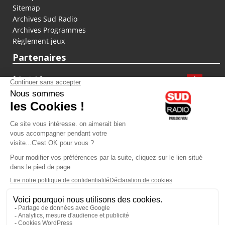
Sitemap
Archives Sud Radio
Archives Programmes
Règlement jeux
Partenaires
fiducial.fr
lyoncapitale.fr
olympique-et-lyonnais.com
L'application Iphone / Android
Téléchargez l'application
Les cookies
Gestion des cookies
Crédit photos : ©Sud Radio / Pierre Olivier