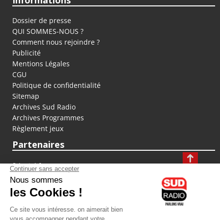
Informations
Dossier de presse
QUI SOMMES-NOUS ?
Comment nous rejoindre ?
Publicité
Mentions Légales
CGU
Politique de confidentialité
Sitemap
Archives Sud Radio
Archives Programmes
Règlement jeux
Partenaires
fiducial.fr
lyoncapitale.fr
olympique-et-lyonnais.com
L'application Iphone / Android