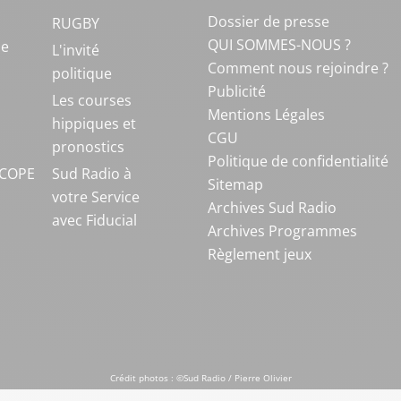
Dossier de presse
RUGBY
QUI SOMMES-NOUS ?
ue
L'invité
Comment nous rejoindre ?
politique
Publicité
S
Les courses
Mentions Légales
hippiques et
CGU
pronostics
Politique de confidentialité
COPE
Sud Radio à
Sitemap
votre Service
Archives Sud Radio
avec Fiducial
Archives Programmes
Règlement jeux
Crédit photos : ©Sud Radio / Pierre Olivier