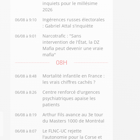
inquiets pour le millésime
2026
Ingérences russes électorales
06/08 à 9:10
: Gabriel Attal s'inquiète
Narcotrafic : "Sans
06/08 à 9:01
intervention de l'État, la DZ
Mafia peut devenir une vraie
mafia"
08H
Mortalité infantile en France :
06/08 à 8:48
les vrais chiffres cachés ?
Centre renforcé d'urgences
06/08 à 8:26
psychiatriques apaise les
patients
Arthur Fils avance au 3e tour
06/08 à 8:19
du Masters 1000 de Montréal
Le FLNC-UC rejette
06/08 à 8:07
l'autonomie pour la Corse et