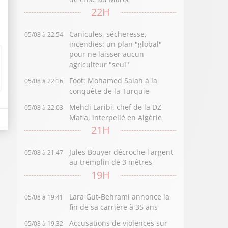
22H
Canicules, sécheresse,
05/08 à 22:54
incendies: un plan "global"
pour ne laisser aucun
agriculteur "seul"
Foot: Mohamed Salah à la
05/08 à 22:16
conquête de la Turquie
Mehdi Laribi, chef de la DZ
05/08 à 22:03
Mafia, interpellé en Algérie
21H
Jules Bouyer décroche l'argent
05/08 à 21:47
au tremplin de 3 mètres
19H
Lara Gut-Behrami annonce la
05/08 à 19:41
fin de sa carrière à 35 ans
Accusations de violences sur
05/08 à 19:32