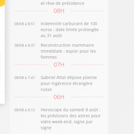
et rêve de présidence
08H
Indemnité carburant de 100
08/08 à 8:51
euros : date limite prolongée
au 31 août
Reconstruction mammaire
08/08 à 8:37
immédiate : espoir pour les
femmes
07H
Gabriel Attal dépose plainte
08/08 à 7:47
pour ingérence étrangère
russe
06H
Horoscope du samedi 8 août :
08/08 à 6:15
les prévisions des astres pour
votre week-end, signe par
signe