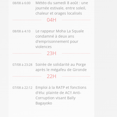
Météo du samedi 8 août : une
08/08 à 6:00
journée estivale, entre soleil,
chaleur et orages localisés
04H
Le rappeur Moha La Squale
08/08 à 4:10
condamné à deux ans
d'emprisonnement pour
violences
23H
Soirée de solidarité au Porge
07/08 à 23:28
après le mégafeu de Gironde
22H
Emploi à la RATP et fonctions
07/08 à 22:12
d'élu: plainte de AC!! Anti-
Corruption visant Bally
Bagayoko