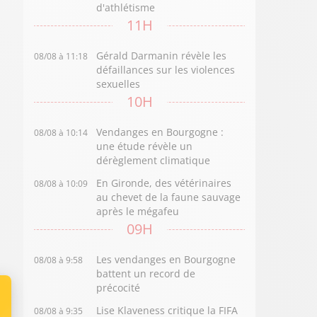
d'athlétisme
11H
Gérald Darmanin révèle les
08/08 à 11:18
défaillances sur les violences
sexuelles
10H
Vendanges en Bourgogne :
08/08 à 10:14
une étude révèle un
dérèglement climatique
En Gironde, des vétérinaires
08/08 à 10:09
au chevet de la faune sauvage
après le mégafeu
09H
Les vendanges en Bourgogne
08/08 à 9:58
battent un record de
précocité
Lise Klaveness critique la FIFA
08/08 à 9:35