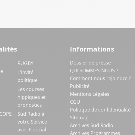
lités
Informations
Dossier de presse
RUGBY
QUI SOMMES-NOUS ?
ue
L'invité
Comment nous rejoindre ?
politique
Publicité
S
Les courses
Mentions Légales
hippiques et
CGU
pronostics
Politique de confidentialité
COPE
Sud Radio à
Sitemap
votre Service
Archives Sud Radio
avec Fiducial
Archives Programmes