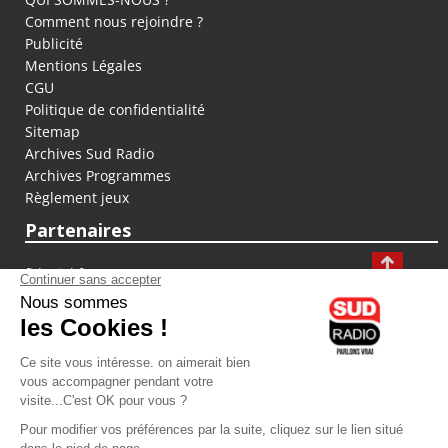
Comment nous rejoindre ?
Publicité
Mentions Légales
CGU
Politique de confidentialité
Sitemap
Archives Sud Radio
Archives Programmes
Règlement jeux
Partenaires
fiducial.fr
lyoncapitale.fr
olympique-et-lyonnais.com
L'application Iphone / Android
Téléchargez l'application