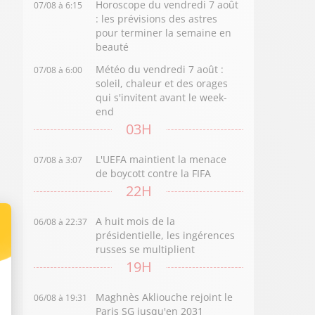
Horoscope du vendredi 7 août
07/08 à 6:15
: les prévisions des astres
pour terminer la semaine en
beauté
Météo du vendredi 7 août :
07/08 à 6:00
soleil, chaleur et des orages
qui s'invitent avant le week-
end
03H
L'UEFA maintient la menace
07/08 à 3:07
de boycott contre la FIFA
22H
A huit mois de la
06/08 à 22:37
présidentielle, les ingérences
russes se multiplient
19H
Maghnès Akliouche rejoint le
06/08 à 19:31
Paris SG jusqu'en 2031