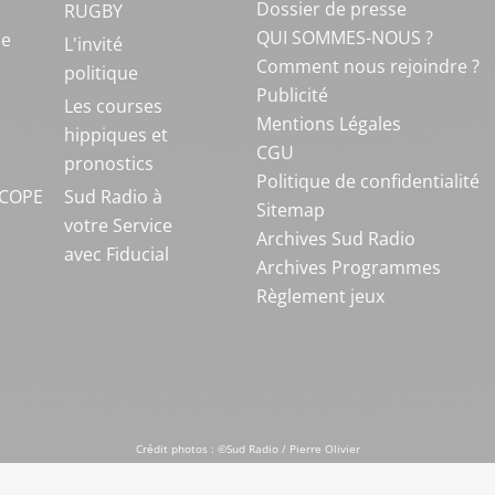
Dossier de presse
RUGBY
QUI SOMMES-NOUS ?
ue
L'invité
Comment nous rejoindre ?
politique
Publicité
S
Les courses
Mentions Légales
hippiques et
CGU
pronostics
Politique de confidentialité
COPE
Sud Radio à
Sitemap
votre Service
Archives Sud Radio
avec Fiducial
Archives Programmes
Règlement jeux
Crédit photos : ©Sud Radio / Pierre Olivier