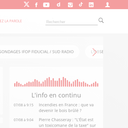
EZ LA PAROLE
SONDAGES IFOP FIDUCIAL / SUD RADIO
L'OBSERVATOIRE FI
L'info en
continu
Incendies en France : que va
07/08 à 9:15
devenir le bois brûlé ?
Pierre Chasseray : "L'État est
07/08 à 9:04
un toxicomane de la taxe" sur