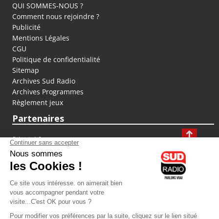
QUI SOMMES-NOUS ?
Comment nous rejoindre ?
Publicité
Mentions Légales
CGU
Politique de confidentialité
Sitemap
Archives Sud Radio
Archives Programmes
Règlement jeux
Partenaires
fiducial.fr
lyoncapitale.fr
olympique-et-lyonnais.com
L'application Iphone / Android
Téléchargez l'application