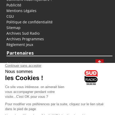
Publicité
Mentions Légales
CGU
Politique de confidentialité
Sitemap
Archives Sud Radio
Archives Programmes
Règlement jeux
Partenaires
fiducial.fr
lyoncapitale.fr
olympique-et-lyonnais.com
L'application Iphone / Android
Téléchargez l'application
Les cookies