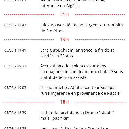
05/08 à 22:03
interpellé en Algérie
21H
Jules Bouyer décroche l'argent au tremplin
05/08 à 21:47
de 3 mètres
19H
Lara Gut-Behrami annonce la fin de sa
05/08 à 19:41
carrière à 35 ans
Accusations de violences sur d'ex-
05/08 à 19:32
compagnes: le chef Jean Imbert placé sous
statut de témoin assisté
Présidentielle : Attal à son tour visé par
05/08 à 19:03
"une ingérence en provenance de Russie"
18H
Le feu de forêt dans la Drôme "stable"
05/08 à 18:39
mais "pas fixé"
L'écrivain Didier Decoin, "raconteur
05/08 à 18:38