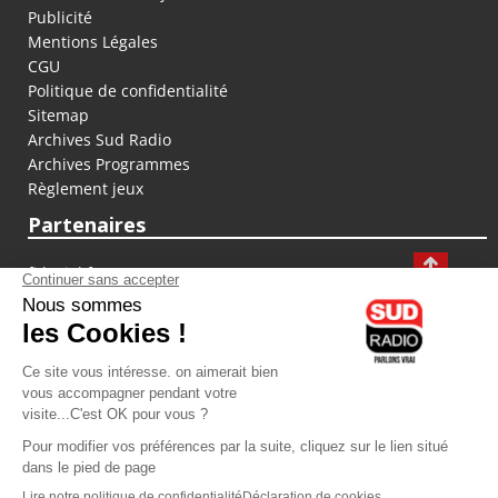
Publicité
Mentions Légales
CGU
Politique de confidentialité
Sitemap
Archives Sud Radio
Archives Programmes
Règlement jeux
Partenaires
fiducial.fr
lyoncapitale.fr
olympique-et-lyonnais.com
L'application Iphone / Android
Téléchargez l'application
Les cookies