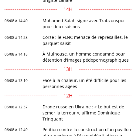
Brigitte Lahaie
14H
Mohamed Salah signe avec Trabzonspor
06/08 à 14:40
pour deux saisons
Corse : le FLNC menace de représailles, le
06/08 à 14:28
parquet saisit
À Mulhouse, un homme condamné pour
06/08 à 14:18
détention d'images pédopornographiques
13H
Face à la chaleur, un été difficile pour les
06/08 à 13:10
personnes âgées
12H
Drone russe en Ukraine : « Le but est de
06/08 à 12:57
semer la terreur », affirme Dominique
Trinquant
Pétition contre la construction d’un pavillon
06/08 à 12:49
ultra-moderne à l’Assemblée Nationale