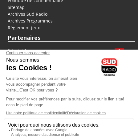
Politique de confidentialité
Sitemap
Archives Sud Radio
Archives Programmes
Règlement jeux
Partenaires
fiducial.fr
lyoncapitale.fr
olympique-et-lyonnais.com
L'application Iphone / Android
Téléchargez l'application
Les cookies
Gestion des cookies