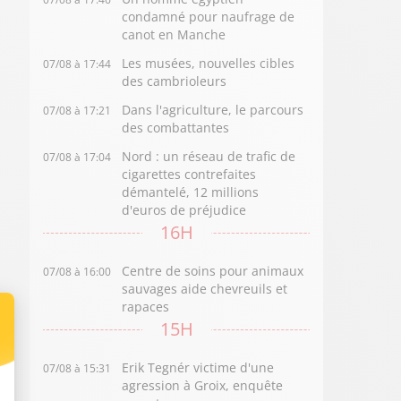
condamné pour naufrage de
canot en Manche
Les musées, nouvelles cibles
07/08 à 17:44
des cambrioleurs
Dans l'agriculture, le parcours
07/08 à 17:21
des combattantes
Nord : un réseau de trafic de
07/08 à 17:04
cigarettes contrefaites
démantelé, 12 millions
d'euros de préjudice
16H
Centre de soins pour animaux
07/08 à 16:00
sauvages aide chevreuils et
rapaces
15H
Erik Tegnér victime d'une
07/08 à 15:31
agression à Groix, enquête