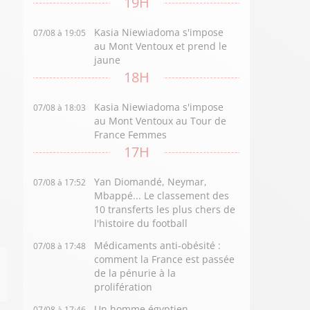
19H
Kasia Niewiadoma s'impose
07/08 à 19:05
au Mont Ventoux et prend le
jaune
18H
Kasia Niewiadoma s'impose
07/08 à 18:03
au Mont Ventoux au Tour de
France Femmes
17H
Yan Diomandé, Neymar,
07/08 à 17:52
Mbappé... Le classement des
10 transferts les plus chers de
l'histoire du football
Médicaments anti-obésité :
07/08 à 17:48
comment la France est passée
de la pénurie à la
prolifération
Un homme égyptien
07/08 à 17:46