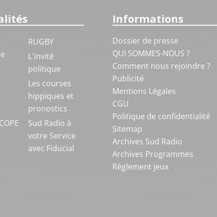
lités
Informations
Dossier de presse
RUGBY
QUI SOMMES-NOUS ?
ue
L'invité
Comment nous rejoindre ?
politique
Publicité
S
Les courses
Mentions Légales
hippiques et
CGU
pronostics
Politique de confidentialité
COPE
Sud Radio à
Sitemap
votre Service
Archives Sud Radio
avec Fiducial
Archives Programmes
Règlement jeux