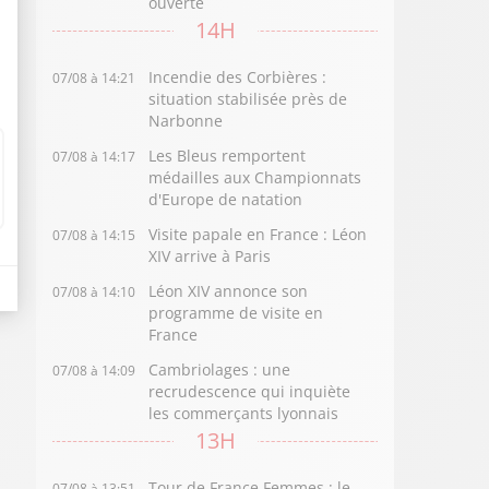
ouverte
14H
Incendie des Corbières :
07/08 à 14:21
situation stabilisée près de
Narbonne
Les Bleus remportent
07/08 à 14:17
médailles aux Championnats
d'Europe de natation
Visite papale en France : Léon
07/08 à 14:15
XIV arrive à Paris
Léon XIV annonce son
07/08 à 14:10
programme de visite en
France
Cambriolages : une
07/08 à 14:09
recrudescence qui inquiète
les commerçants lyonnais
13H
Tour de France Femmes : le
07/08 à 13:51