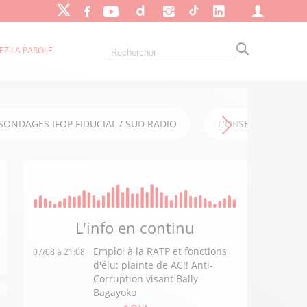
EZ LA PAROLE
SONDAGES IFOP FIDUCIAL / SUD RADIO
L'OBSERVATOIRE FI
L'info en
continu
Emploi à la RATP et fonctions
07/08 à 21:08
d'élu: plainte de AC!! Anti-
Corruption visant Bally
Bagayoko