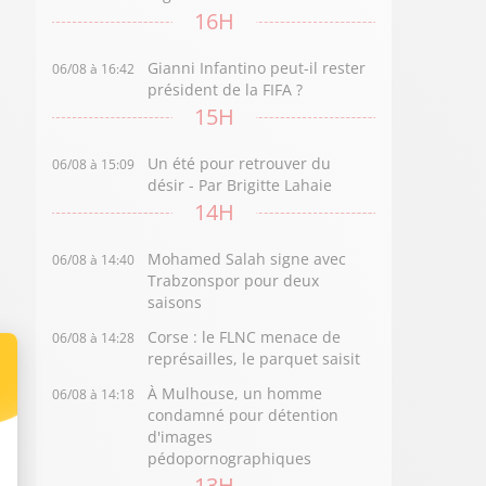
16H
Gianni Infantino peut-il rester
06/08 à 16:42
président de la FIFA ?
15H
Un été pour retrouver du
06/08 à 15:09
désir - Par Brigitte Lahaie
14H
Mohamed Salah signe avec
06/08 à 14:40
Trabzonspor pour deux
saisons
Corse : le FLNC menace de
06/08 à 14:28
représailles, le parquet saisit
À Mulhouse, un homme
06/08 à 14:18
condamné pour détention
d'images
pédopornographiques
13H