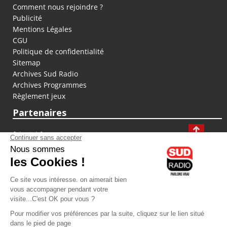
Comment nous rejoindre ?
Publicité
Mentions Légales
CGU
Politique de confidentialité
Sitemap
Archives Sud Radio
Archives Programmes
Règlement jeux
Partenaires
fiducial.fr
lyoncapitale.fr
olympique-et-lyonnais.com
L'application Iphone / Android
Téléchargez l'application