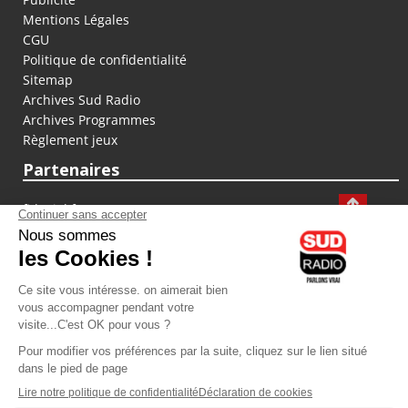
Mentions Légales
CGU
Politique de confidentialité
Sitemap
Archives Sud Radio
Archives Programmes
Règlement jeux
Partenaires
fiducial.fr
lyoncapitale.fr
olympique-et-lyonnais.com
L'application Iphone / Android
Téléchargez l'application
Les cookies