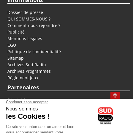
Informations
Dossier de presse
QUI SOMMES-NOUS ?
Comment nous rejoindre ?
Publicité
Mentions Légales
CGU
Politique de confidentialité
Sitemap
Archives Sud Radio
Archives Programmes
Règlement jeux
Partenaires
fiducial.fr
lyoncapitale.fr
olympique-et-lyonnais.com
L'application Iphone / Android