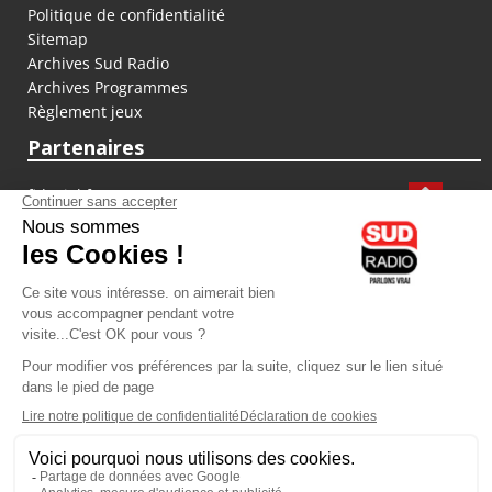
Politique de confidentialité
Sitemap
Archives Sud Radio
Archives Programmes
Règlement jeux
Partenaires
fiducial.fr
lyoncapitale.fr
olympique-et-lyonnais.com
L'application Iphone / Android
Téléchargez l'application
Les cookies
Gestion des cookies