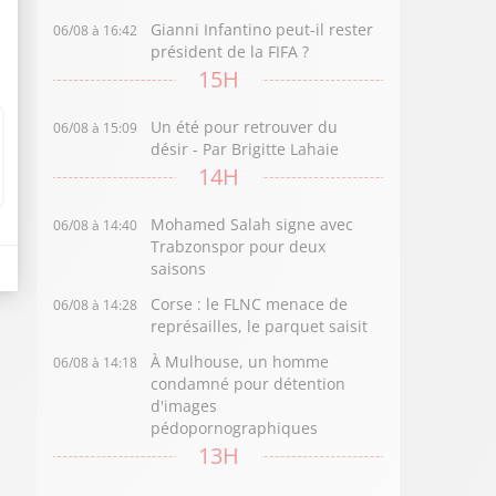
Gianni Infantino peut-il rester
06/08 à 16:42
président de la FIFA ?
15H
Un été pour retrouver du
06/08 à 15:09
désir - Par Brigitte Lahaie
14H
Mohamed Salah signe avec
06/08 à 14:40
Trabzonspor pour deux
saisons
Corse : le FLNC menace de
06/08 à 14:28
représailles, le parquet saisit
À Mulhouse, un homme
06/08 à 14:18
condamné pour détention
d'images
pédopornographiques
13H