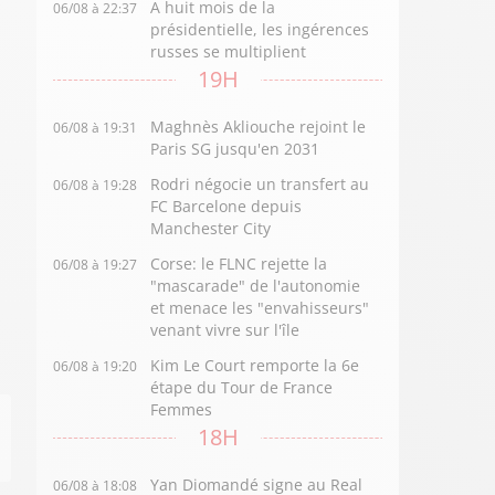
A huit mois de la
06/08 à 22:37
présidentielle, les ingérences
russes se multiplient
19H
Maghnès Akliouche rejoint le
06/08 à 19:31
Paris SG jusqu'en 2031
Rodri négocie un transfert au
06/08 à 19:28
FC Barcelone depuis
Manchester City
Corse: le FLNC rejette la
06/08 à 19:27
"mascarade" de l'autonomie
et menace les "envahisseurs"
venant vivre sur l'île
Kim Le Court remporte la 6e
06/08 à 19:20
étape du Tour de France
Femmes
18H
Yan Diomandé signe au Real
06/08 à 18:08